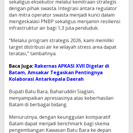
sekaligus eksekutor melalui kemitraan strategis
s
dengan pihak swasta. Integrasi antara regulator
i
dan mitra operator swasta menjadi kunci dalam
h
B
mengeskalasi PNBP sekaligus menjamin resiliensi
a
infrastruktur air bagi 1,3 juta penduduk.
t
a
“Melalui program strategis 2026, kami memiliki
m
target distribusi air ke wilayah stress area dapat
teratasi,” tambahnya.
Baca Juga:
Rakernas APKASI XVII Digelar di
Batam, Amsakar Tegaskan Pentingnya
Kolaborasi Antarkepala Daerah
Bupati Batu Bara, Baharuddin Siagian,
menyampaikan apresiasinya atas keberhasilan
Batam di berbagai bidang.
Menurutnya, dengan keunggulan komparatif
Batam dapat menjadi benchmark bagi skema
pengembangan Kawasan Batu Bara ke depan.