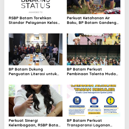
RSBP Batam Torehkan
Perkuat Ketahanan Air
Standar Pelayanan Kelas
Baku, BP Batam Gandeng
Dunia, Raih Diamond Status
Mc Dermott Tanam 400
dari WSO
Bambu Betung di
Bendungan Sei Nongsa
BP Batam Dukung
BP Batam Perkuat
Penguatan Literasi untuk
Pembinaan Talenta Muda
Membangun Karakter dan
Lewat Batam Prime
Kebhinekaan Bagi Generasi
International Grassroot
Masa Depan
Football Festival 2026
Perkuat Sinergi
BP Batam Perkuat
Kelembagaan, RSBP Batam
Transparansi Layanan