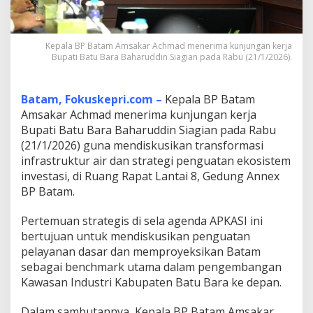
t
i
B
a
Kepala BP Batam Amsakar Achmad menerima kunjungan kerja
Bupati Batu Bara Baharuddin Siagian pada Rabu (21/1/2026).
t
u
B
a
Batam, Fokuskepri.com –
Kepala BP Batam
r
Amsakar Achmad menerima kunjungan kerja
a
Bupati Batu Bara Baharuddin Siagian pada Rabu
T
(21/1/2026) guna mendiskusikan transformasi
e
r
infrastruktur air dan strategi penguatan ekosistem
t
investasi, di Ruang Rapat Lantai 8, Gedung Annex
a
BP Batam.
r
i
Pertemuan strategis di sela agenda APKASI ini
k
R
bertujuan untuk mendiskusikan penguatan
e
pelayanan dasar dan memproyeksikan Batam
p
sebagai benchmark utama dalam pengembangan
l
Kawasan Industri Kabupaten Batu Bara ke depan.
i
k
a
Dalam sambutannya, Kepala BP Batam Amsakar