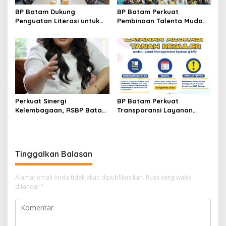
BP Batam Dukung
BP Batam Perkuat
Penguatan Literasi untuk
Pembinaan Talenta Muda
Membangun Karakter dan
Lewat Batam Prime
Kebhinekaan Bagi Generasi
International Grassroot
Masa Depan
Football Festival 2026
Perkuat Sinergi
BP Batam Perkuat
Kelembagaan, RSBP Batam
Transparansi Layanan
dan BPOM Pastikan
Pertanahan, Alokasi Tanah
Pelayanan dan
Reguler Segera Hadir
Ketersediaan Obat Aman
Melalui LMS
Tinggalkan Balasan
Alamat email Anda tidak akan dipublikasikan.
Ruas yang wajib
ditandai
*