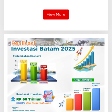
dan BPOM Pastikan
Pertanahan, Alokasi Tanah
Pelayanan dan
Reguler Segera Hadir
Ketersediaan Obat Aman
Melalui LMS
View More