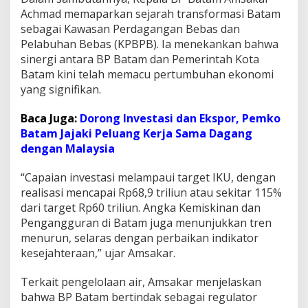
s
Achmad memaparkan sejarah transformasi Batam
i
sebagai Kawasan Perdagangan Bebas dan
M
Pelabuhan Bebas (KPBPB). Ia menekankan bahwa
o
sinergi antara BP Batam dan Pemerintah Kota
d
e
Batam kini telah memacu pertumbuhan ekonomi
l
yang signifikan.
I
n
Baca Juga:
Dorong Investasi dan Ekspor, Pemko
v
Batam Jajaki Peluang Kerja Sama Dagang
e
s
dengan Malaysia
t
a
“Capaian investasi melampaui target IKU, dengan
s
realisasi mencapai Rp68,9 triliun atau sekitar 115%
i
dari target Rp60 triliun. Angka Kemiskinan dan
d
a
Pengangguran di Batam juga menunjukkan tren
n
menurun, selaras dengan perbaikan indikator
A
kesejahteraan,” ujar Amsakar.
i
r
Terkait pengelolaan air, Amsakar menjelaskan
B
e
bahwa BP Batam bertindak sebagai regulator
r