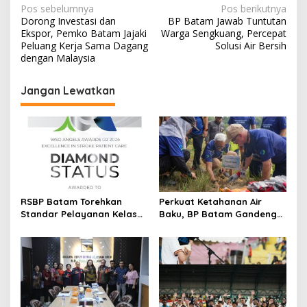
N
Pos sebelumnya
Pos berikutnya
Dorong Investasi dan
BP Batam Jawab Tuntutan
a
Ekspor, Pemko Batam Jajaki
Warga Sengkuang, Percepat
v
Peluang Kerja Sama Dagang
Solusi Air Bersih
dengan Malaysia
i
g
Jangan Lewatkan
a
s
i
p
o
s
RSBP Batam Torehkan
Perkuat Ketahanan Air
Standar Pelayanan Kelas
Baku, BP Batam Gandeng
Dunia, Raih Diamond Status
Mc Dermott Tanam 400
dari WSO
Bambu Betung di
Bendungan Sei Nongsa