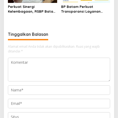
Perkuat Sinergi
BP Batam Perkuat
Kelembagaan, RSBP Batam
Transparansi Layanan
dan BPOM Pastikan
Pertanahan, Alokasi Tanah
Pelayanan dan
Reguler Segera Hadir
Ketersediaan Obat Aman
Melalui LMS
Tinggalkan Balasan
Alamat email Anda tidak akan dipublikasikan.
Ruas yang wajib
ditandai
*