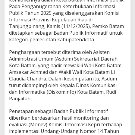
n
Pada Penganugerahan Keterbukaan Informasi
f
Publik Tahun 2025 yang diselenggarakan Komisi
o
Informasi Provinsi Kepulauan Riau di
r
m
Tanjungpinang, Kamis (11/12/2025), Pemko Batam
a
ditetapkan sebagai Badan Publik Informatif untuk
s
kategori pemerintah kabupaten/kota.
i
,
Penghargaan tersebut diterima oleh Asisten
P
e
Administrasi Umum (Asdum) Sekretariat Daerah
m
Kota Batam, yang hadir mewakili Wali Kota Batam
k
Amsakar Achmad dan Wakil Wali Kota Batam Li
o
Claudia Chandra. Dalam kesempatan itu, Asdum
B
turut didampingi oleh Kepala Dinas Komunikasi
a
t
dan Informatika (Diskominfo) Kota Batam, Rudi
a
Panjaitan.
m
R
Penetapan sebagai Badan Publik Informatif
a
diberikan berdasarkan hasil monitoring dan
i
h
evaluasi (Monev) Komisi Informasi Kepri terhadap
P
implementasi Undang-Undang Nomor 14 Tahun
e