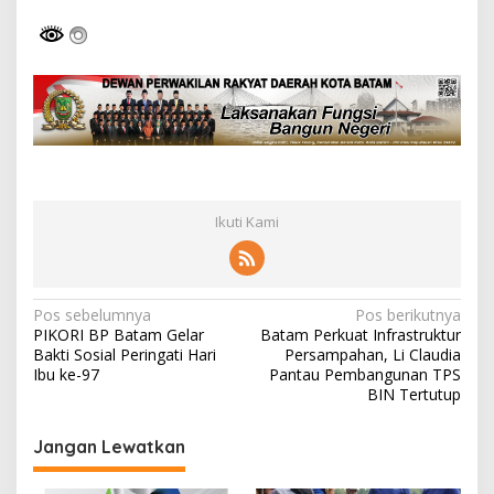
Ikuti Kami
N
Pos sebelumnya
Pos berikutnya
PIKORI BP Batam Gelar
Batam Perkuat Infrastruktur
a
Bakti Sosial Peringati Hari
Persampahan, Li Claudia
v
Ibu ke-97
Pantau Pembangunan TPS
BIN Tertutup
i
g
Jangan Lewatkan
a