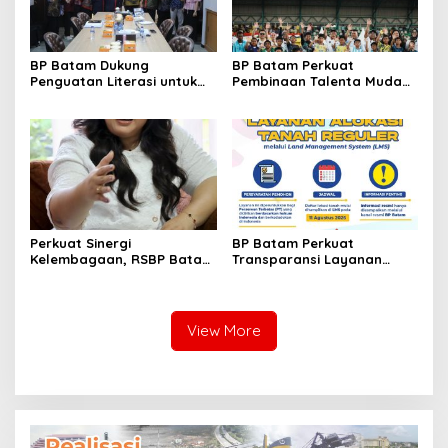
BP Batam Dukung
BP Batam Perkuat
Penguatan Literasi untuk
Pembinaan Talenta Muda
Membangun Karakter dan
Lewat Batam Prime
Kebhinekaan Bagi Generasi
International Grassroot
Masa Depan
Football Festival 2026
Perkuat Sinergi
BP Batam Perkuat
Kelembagaan, RSBP Batam
Transparansi Layanan
dan BPOM Pastikan
Pertanahan, Alokasi Tanah
Pelayanan dan
Reguler Segera Hadir
Ketersediaan Obat Aman
Melalui LMS
View More