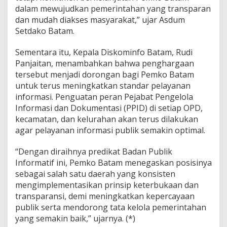
dalam mewujudkan pemerintahan yang transparan
m
a
dan mudah diakses masyarakat,” ujar Asdum
t
Setdako Batam.
i
f
Sementara itu, Kepala Diskominfo Batam, Rudi
2
Panjaitan, menambahkan bahwa penghargaan
0
2
tersebut menjadi dorongan bagi Pemko Batam
5
untuk terus meningkatkan standar pelayanan
informasi. Penguatan peran Pejabat Pengelola
Informasi dan Dokumentasi (PPID) di setiap OPD,
kecamatan, dan kelurahan akan terus dilakukan
agar pelayanan informasi publik semakin optimal.
“Dengan diraihnya predikat Badan Publik
Informatif ini, Pemko Batam menegaskan posisinya
sebagai salah satu daerah yang konsisten
mengimplementasikan prinsip keterbukaan dan
transparansi, demi meningkatkan kepercayaan
publik serta mendorong tata kelola pemerintahan
yang semakin baik,” ujarnya. (*)