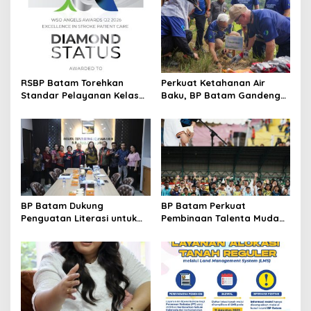
s
i
p
o
s
RSBP Batam Torehkan
Perkuat Ketahanan Air
Standar Pelayanan Kelas
Baku, BP Batam Gandeng
Dunia, Raih Diamond Status
Mc Dermott Tanam 400
dari WSO
Bambu Betung di
Bendungan Sei Nongsa
BP Batam Dukung
BP Batam Perkuat
Penguatan Literasi untuk
Pembinaan Talenta Muda
Membangun Karakter dan
Lewat Batam Prime
Kebhinekaan Bagi Generasi
International Grassroot
Masa Depan
Football Festival 2026