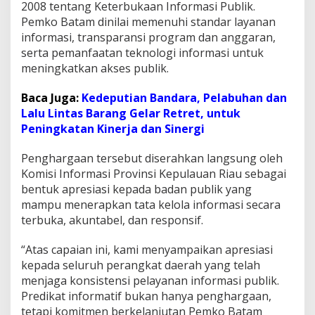
2008 tentang Keterbukaan Informasi Publik.
n
Pemko Batam dinilai memenuhi standar layanan
g
h
informasi, transparansi program dan anggaran,
a
serta pemanfaatan teknologi informasi untuk
r
meningkatkan akses publik.
g
a
Baca Juga:
Kedeputian Bandara, Pelabuhan dan
a
n
Lalu Lintas Barang Gelar Retret, untuk
B
Peningkatan Kinerja dan Sinergi
a
d
Penghargaan tersebut diserahkan langsung oleh
a
Komisi Informasi Provinsi Kepulauan Riau sebagai
n
P
bentuk apresiasi kepada badan publik yang
u
mampu menerapkan tata kelola informasi secara
b
terbuka, akuntabel, dan responsif.
l
i
“Atas capaian ini, kami menyampaikan apresiasi
k
I
kepada seluruh perangkat daerah yang telah
n
menjaga konsistensi pelayanan informasi publik.
f
Predikat informatif bukan hanya penghargaan,
o
tetapi komitmen berkelanjutan Pemko Batam
r