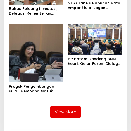
STS Crane Pelabuhan Batu
Ampar Mulai Layani
Bahas Peluang Investasi,
Kegiatan Bongkar Muat
Delegasi Kementerian
Ekonomi Taiwan Kunjungi BP
Batam
BP Batam Gandeng BNN
Kepri, Gelar Forum Dialog
dan Penyuluhan Bahaya
Narkoba
Proyek Pengembangan
Pulau Rempang Masuk
Daftar Program Strategis
Nasional
View More