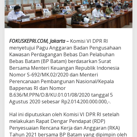
P
a
g
u
A
n
g
FOKUSKEPRI.COM, Jakarta –
Komisi VI DPR RI
g
menyetujui Pagu Anggaran Badan Pengusahaan
a
r
Kawasan Perdagangan Bebas Dan Pelabuhan
a
Bebas Batam (BP Batam) berdasarkan Surat
n
Bersama Menteri Keuangan Republik Indonesia
P
Nomor S-692/MK.02/2020 dan Menteri
e
Perencanaan Pembangunan Nasional/Kepala
n
y
Bappenas RI dan Nomor
e
B.636/M.PPN/D.8/KU.01.01/08/2020 tanggal 5
s
Agustus 2020 sebesar Rp2.014.200.000.000,-.
u
a
Hal ini diputuskan oleh Komisi VI DPR RI setelah
i
a
melakukan Rapat Dengar Pendapat (RDP)
n
Penyesuaian Rencana Kerja dan Anggaran (RKA)
R
Tahun 2021 bersama BP Batam yang dipimpin oleh
e