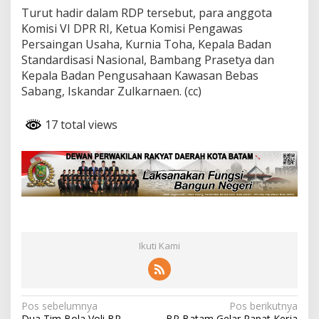
Turut hadir dalam RDP tersebut, para anggota
Komisi VI DPR RI, Ketua Komisi Pengawas
Persaingan Usaha, Kurnia Toha, Kepala Badan
Standardisasi Nasional, Bambang Prasetya dan
Kepala Badan Pengusahaan Kawasan Bebas
Sabang, Iskandar Zulkarnaen. (cc)
17 total views
Ikuti Kami
N
Pos sebelumnya
Pos berikutnya
Dua Tim Bola Voli BP
BP Batam Gelar Rapat Kerja