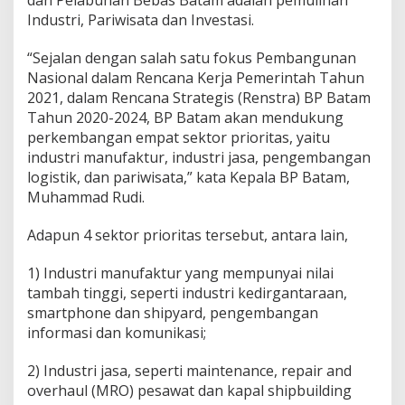
t
Industri, Pariwisata dan Investasi.
a
m
“Sejalan dengan salah satu fokus Pembangunan
T
Nasional dalam Rencana Kerja Pemerintah Tahun
a
2021, dalam Rencana Strategis (Renstra) BP Batam
h
u
Tahun 2020-2024, BP Batam akan mendukung
n
perkembangan empat sektor prioritas, yaitu
2
industri manufaktur, industri jasa, pengembangan
0
logistik, dan pariwisata,” kata Kepala BP Batam,
2
1
Muhammad Rudi.
Adapun 4 sektor prioritas tersebut, antara lain,
1) Industri manufaktur yang mempunyai nilai
tambah tinggi, seperti industri kedirgantaraan,
smartphone dan shipyard, pengembangan
informasi dan komunikasi;
2) Industri jasa, seperti maintenance, repair and
overhaul (MRO) pesawat dan kapal shipbuilding