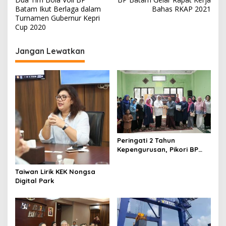
a
Batam Ikut Berlaga dalam
Bahas RKAP 2021
v
Turnamen Gubernur Kepri
Cup 2020
i
g
Jangan Lewatkan
a
s
i
p
o
s
Peringati 2 Tahun
Kepengurusan, Pikori BP
Batam Salurkan Santunan
dan Kunjungi Destinasi
Taiwan Lirik KEK Nongsa
Wisata
Digital Park