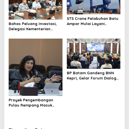
STS Crane Pelabuhan Batu
Ampar Mulai Layani
Bahas Peluang Investasi,
Kegiatan Bongkar Muat
Delegasi Kementerian
Ekonomi Taiwan Kunjungi BP
Batam
BP Batam Gandeng BNN
Kepri, Gelar Forum Dialog
dan Penyuluhan Bahaya
Narkoba
Proyek Pengembangan
Pulau Rempang Masuk
Daftar Program Strategis
Nasional