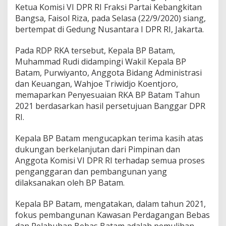
Ketua Komisi VI DPR RI Fraksi Partai Kebangkitan
n
c
Bangsa, Faisol Riza, pada Selasa (22/9/2020) siang,
a
bertempat di Gedung Nusantara I DPR RI, Jakarta.
n
a
Pada RDP RKA tersebut, Kepala BP Batam,
K
Muhammad Rudi didampingi Wakil Kepala BP
e
r
Batam, Purwiyanto, Anggota Bidang Administrasi
j
dan Keuangan, Wahjoe Triwidjo Koentjoro,
a
memaparkan Penyesuaian RKA BP Batam Tahun
d
2021 berdasarkan hasil persetujuan Banggar DPR
a
RI.
n
A
n
Kepala BP Batam mengucapkan terima kasih atas
g
dukungan berkelanjutan dari Pimpinan dan
g
Anggota Komisi VI DPR RI terhadap semua proses
a
penganggaran dan pembangunan yang
r
a
dilaksanakan oleh BP Batam.
n
B
Kepala BP Batam, mengatakan, dalam tahun 2021,
P
fokus pembangunan Kawasan Perdagangan Bebas
B
dan Pelabuhan Bebas Batam adalah pemulihan
a