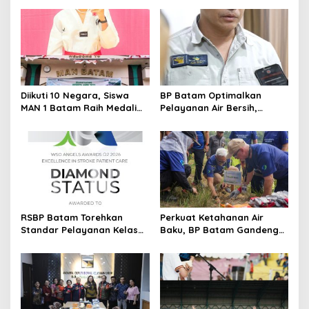
s
i
p
o
s
Diikuti 10 Negara, Siswa
BP Batam Optimalkan
MAN 1 Batam Raih Medali
Pelayanan Air Bersih,
Emas di Kejuaraan
Masyarakat Diimbau
Taekwondo Internasional
Gunakan Air Secara Bijak
Singapura
RSBP Batam Torehkan
Perkuat Ketahanan Air
Standar Pelayanan Kelas
Baku, BP Batam Gandeng
Dunia, Raih Diamond Status
Mc Dermott Tanam 400
dari WSO
Bambu Betung di
Bendungan Sei Nongsa