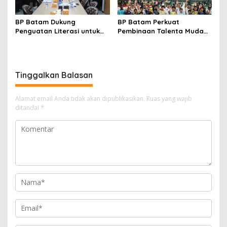
BP Batam Dukung
BP Batam Perkuat
Penguatan Literasi untuk
Pembinaan Talenta Muda
Membangun Karakter dan
Lewat Batam Prime
Kebhinekaan Bagi Generasi
International Grassroot
Masa Depan
Football Festival 2026
Tinggalkan Balasan
Alamat email Anda tidak akan dipublikasikan.
Ruas yang wajib
ditandai
*