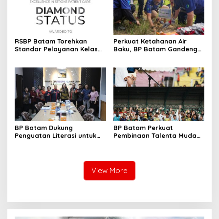
RSBP Batam Torehkan
Perkuat Ketahanan Air
Standar Pelayanan Kelas
Baku, BP Batam Gandeng
Dunia, Raih Diamond Status
Mc Dermott Tanam 400
dari WSO
Bambu Betung di
Bendungan Sei Nongsa
BP Batam Dukung
BP Batam Perkuat
Penguatan Literasi untuk
Pembinaan Talenta Muda
Membangun Karakter dan
Lewat Batam Prime
Kebhinekaan Bagi Generasi
International Grassroot
Masa Depan
Football Festival 2026
View More