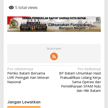
5 total views
Ikuti Kami
N
Pos sebelumnya
Pos berikutnya
Pemko Batam Bersama
BP Batam Umumkan Hasil
a
LVRI Peringati Hari Veteran
Prakualifikasi Lelang Kerja
v
Nasional
Sama Operasi dan
Pemeliharaan SPAM Hulu
i
dan Hilir Batam
g
Jangan Lewatkan
a