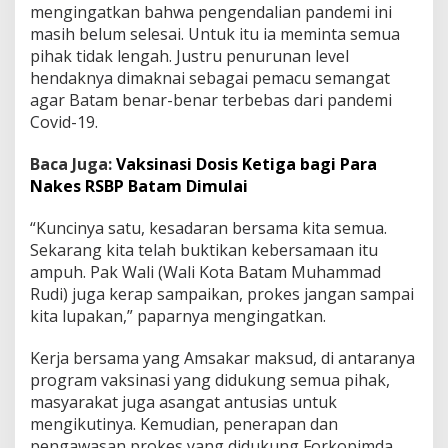
mengingatkan bahwa pengendalian pandemi ini
u
masih belum selesai. Untuk itu ia meminta semua
n
k
pihak tidak lengah. Justru penurunan level
e
hendaknya dimaknai sebagai pemacu semangat
L
agar Batam benar-benar terbebas dari pandemi
e
Covid-19.
v
e
l
Baca Juga:
Vaksinasi Dosis Ketiga bagi Para
3
Nakes RSBP Batam Dimulai
“Kuncinya satu, kesadaran bersama kita semua.
Sekarang kita telah buktikan kebersamaan itu
ampuh. Pak Wali (Wali Kota Batam Muhammad
Rudi) juga kerap sampaikan, prokes jangan sampai
kita lupakan,” paparnya mengingatkan.
Kerja bersama yang Amsakar maksud, di antaranya
program vaksinasi yang didukung semua pihak,
masyarakat juga asangat antusias untuk
mengikutinya. Kemudian, penerapan dan
pengawasan prokes yang didukung Forkopimda,