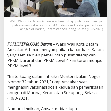
p
k
a
n
P
Wakil Wali Kota Batam Amsakar Achmad (baju putih) saat meninjau
pelaksanaan vaksinasi Covid-19 di dosis kedua dan pemeriksaan
r
antigen di Marina, Kecamatan Sekupang, Selasa (10/8/2021).
o
k
e
s
FOKUSKEPRI.COM, Batam –
Wakil Wali Kota Batam
,
Amsakar Achmad menyampaikan kabar baik. Batam
P
yang semula oleh pemerintah pusat ditetapkan
P
PPKM Darurat dan PPKM Level 4 kini turun menjadi
K
PPKM level 3.
M
d
i
“Ini tertuang dalam intruksi Menteri Dalam Negeri
B
Nomor 32 tahun 2021,” ucap Amsakar saat
a
menghadiri vaksinasi dosis kedua dan pemeriksaan
t
antigen di Marina, Kecamatan Sekupang, Selasa
a
m
(10/8/2021).
T
u
Namun demikian, Amsakar tidak lupa
r