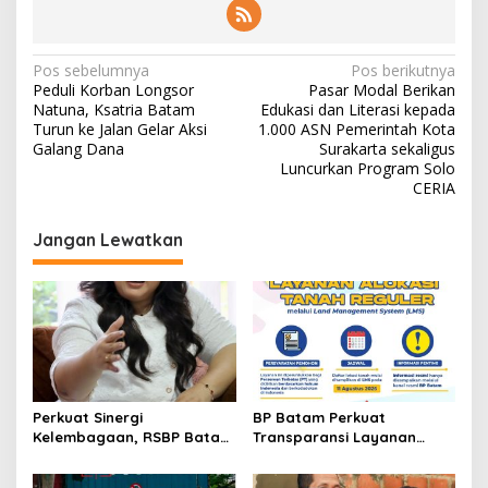
N
Pos sebelumnya
Pos berikutnya
Peduli Korban Longsor
Pasar Modal Berikan
a
Natuna, Ksatria Batam
Edukasi dan Literasi kepada
v
Turun ke Jalan Gelar Aksi
1.000 ASN Pemerintah Kota
Galang Dana
Surakarta sekaligus
i
Luncurkan Program Solo
CERIA
g
a
Jangan Lewatkan
s
i
p
o
s
Perkuat Sinergi
BP Batam Perkuat
Kelembagaan, RSBP Batam
Transparansi Layanan
dan BPOM Pastikan
Pertanahan, Alokasi Tanah
Pelayanan dan
Reguler Segera Hadir