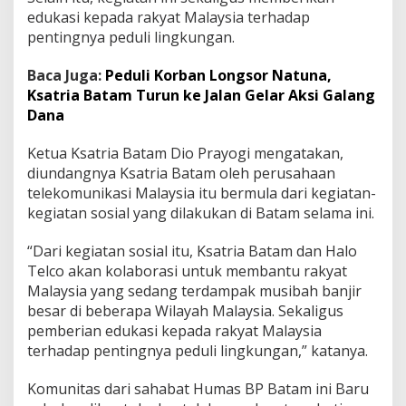
B
edukasi kepada rakyat Malaysia terhadap
e
pentingnya peduli lingkungan.
r
l
Baca Juga:
Peduli Korban Longsor Natuna,
o
Ksatria Batam Turun ke Jalan Gelar Aksi Galang
m
b
Dana
a
B
Ketua Ksatria Batam Dio Prayogi mengatakan,
a
diundangnya Ksatria Batam oleh perusahaan
n
telekomunikasi Malaysia itu bermula dari kegiatan-
t
u
kegiatan sosial yang dilakukan di Batam selama ini.
S
e
“Dari kegiatan sosial itu, Ksatria Batam dan Halo
s
Telco akan kolaborasi untuk membantu rakyat
a
Malaysia yang sedang terdampak musibah banjir
m
a
besar di beberapa Wilayah Malaysia. Sekaligus
pemberian edukasi kepada rakyat Malaysia
terhadap pentingnya peduli lingkungan,” katanya.
Komunitas dari sahabat Humas BP Batam ini Baru