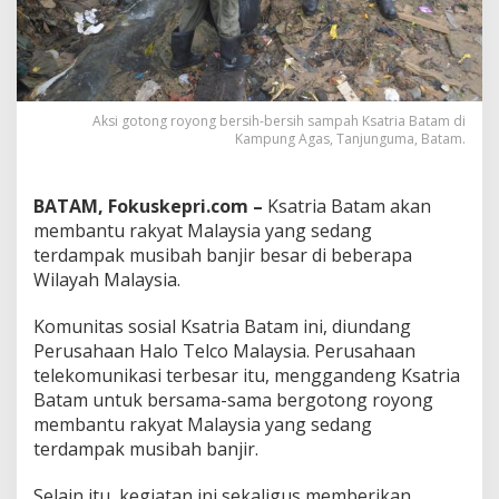
I
n
t
e
r
n
Aksi gotong royong bersih-bersih sampah Ksatria Batam di
a
Kampung Agas, Tanjunguma, Batam.
s
i
o
BATAM, Fokuskepri.com –
Ksatria Batam akan
n
membantu rakyat Malaysia yang sedang
a
terdampak musibah banjir besar di beberapa
l
,
Wilayah Malaysia.
P
e
Komunitas sosial Ksatria Batam ini, diundang
m
Perusahaan Halo Telco Malaysia. Perusahaan
u
telekomunikasi terbesar itu, menggandeng Ksatria
d
a
Batam untuk bersama-sama bergotong royong
B
membantu rakyat Malaysia yang sedang
a
terdampak musibah banjir.
t
a
Selain itu, kegiatan ini sekaligus memberikan
m