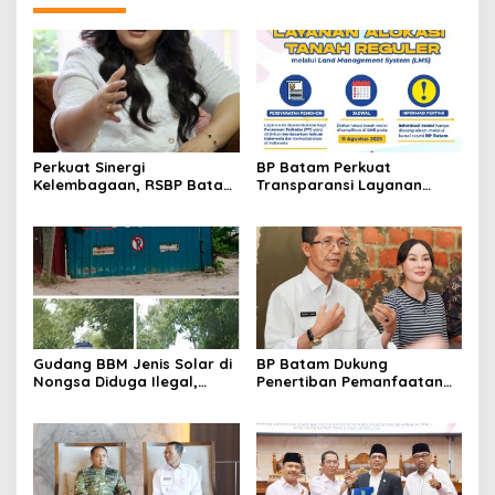
Perkuat Sinergi
BP Batam Perkuat
Kelembagaan, RSBP Batam
Transparansi Layanan
dan BPOM Pastikan
Pertanahan, Alokasi Tanah
Pelayanan dan
Reguler Segera Hadir
Ketersediaan Obat Aman
Melalui LMS
Gudang BBM Jenis Solar di
BP Batam Dukung
Nongsa Diduga Ilegal,
Penertiban Pemanfaatan
Diduga Menampung Solar
Ruang Laut Sesuai
Kencingan Kapal
Ketentuan Peraturan
Perundang-undangan