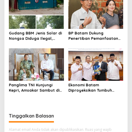
Ketersediaan Obat Aman
Melalui LMS
Gudang BBM Jenis Solar di
BP Batam Dukung
Nongsa Diduga Ilegal,
Penertiban Pemanfaatan
Diduga Menampung Solar
Ruang Laut Sesuai
Kencingan Kapal
Ketentuan Peraturan
Perundang-undangan
Panglima TNI Kunjungi
Ekonomi Batam
Kepri, Amsakar Sambut di
Diproyeksikan Tumbuh
Batam Sebelum Bertolak
hingga 7,4 Persen, Pemko
ke Lingga
Naikkan Target
Pendapatan Daerah
Tinggalkan Balasan
Alamat email Anda tidak akan dipublikasikan.
Ruas yang wajib