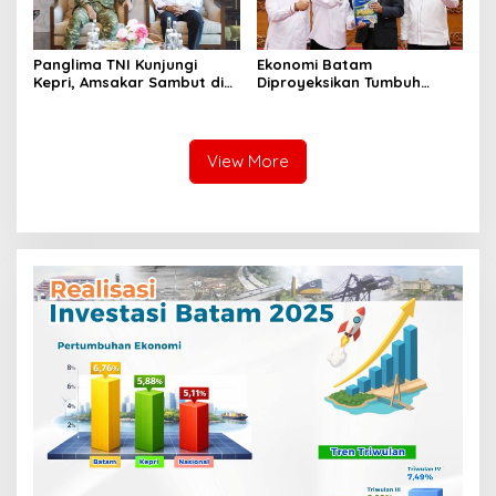
Panglima TNI Kunjungi
Ekonomi Batam
Kepri, Amsakar Sambut di
Diproyeksikan Tumbuh
Batam Sebelum Bertolak
hingga 7,4 Persen, Pemko
ke Lingga
Naikkan Target
Pendapatan Daerah
View More