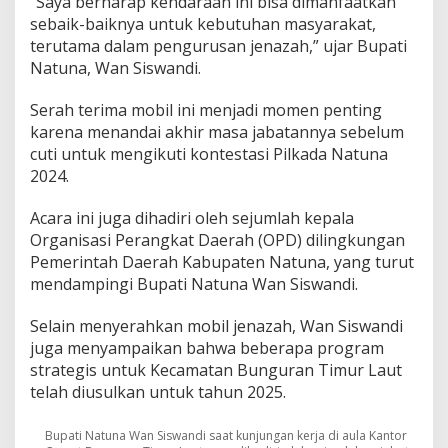
“Saya berharap kendaraan ini bisa dimanfaatkan
a
sebaik-baiknya untuk kebutuhan masyarakat,
n
terutama dalam pengurusan jenazah,” ujar Bupati
T
Natuna, Wan Siswandi.
i
m
u
Serah terima mobil ini menjadi momen penting
r
karena menandai akhir masa jabatannya sebelum
L
cuti untuk mengikuti kontestasi Pilkada Natuna
a
2024.
u
t
Acara ini juga dihadiri oleh sejumlah kepala
Organisasi Perangkat Daerah (OPD) dilingkungan
Pemerintah Daerah Kabupaten Natuna, yang turut
mendampingi Bupati Natuna Wan Siswandi.
Selain menyerahkan mobil jenazah, Wan Siswandi
juga menyampaikan bahwa beberapa program
strategis untuk Kecamatan Bunguran Timur Laut
telah diusulkan untuk tahun 2025.
Bupati Natuna Wan Siswandi saat kunjungan kerja di aula Kantor