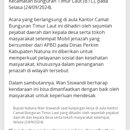
Kecamatan Bunguran Timur Laut (BTL), pada
u
Selasa (24/09/2024).
p
a
Acara yang berlangsung di aula Kantor Camat
t
i
Bunguran Timur Laut ini dihadiri oleh sejumlah
N
pejabat daerah dan kepala desa serta tokoh
a
masyarakat setempat Mobil jenazah yang
t
bersumber dari APBD pada Dinas Perkim
u
n
Kabupaten Natuna ini diberikan untuk
a
memperkuat pelayanan sosial dan kesehatan
K
masyarakat, khususnya dalam penanganan
u
jenazah di wilayah tersebut.
n
k
e
Dalam sambutannya, Wan Siswandi berharap
r
kendaraan ini bisa dimanfaatkan dengan baik oleh
k
masyarakat untuk keperluan mendesak.
e
B
u
Bupati Natuna Wan Siswandi saat kunjungan kerja di aula Kantor
Camat Bunguran Timur Laut yang dihadiri oleh sejumlah pejabat
n
daerah dan kepala desa serta tokoh masyarakat setempat,
g
Selasa (24/9/2024).
u
r