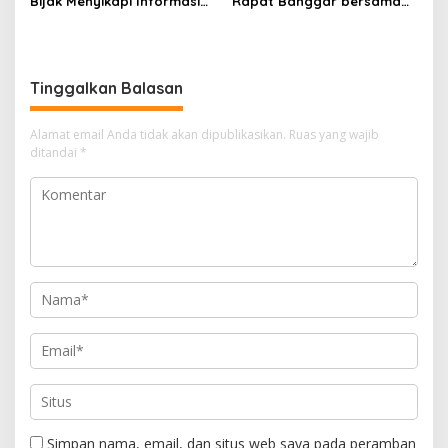
Bijak Menyikapi Informasi
Rapat Banggar bersama
yang Beredar di Publik
TAPD untuk menyusun
RAPBD Natuna Tahun 2025
Tinggalkan Balasan
Alamat email Anda tidak akan dipublikasikan.
Ruas yang wajib
ditandai
*
Simpan nama, email, dan situs web saya pada peramban