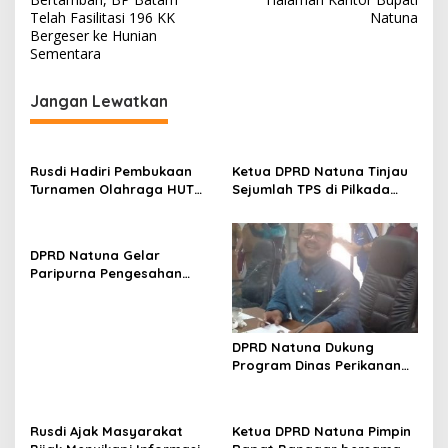
v
Telah Fasilitasi 196 KK
Natuna
i
Bergeser ke Hunian
Sementara
g
a
Jangan Lewatkan
s
i
p
Rusdi Hadiri Pembukaan
Ketua DPRD Natuna Tinjau
Turnamen Olahraga HUT
Sejumlah TPS di Pilkada
o
Kecamatan Bunguran
2024
s
Timur Laut
DPRD Natuna Gelar
Paripurna Pengesahan
APBD Natuna 2025
DPRD Natuna Dukung
Program Dinas Perikanan
untuk Kepentingan Nelayan
Rusdi Ajak Masyarakat
Ketua DPRD Natuna Pimpin