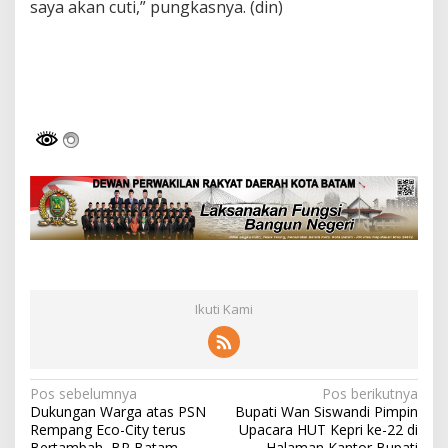
saya akan cuti,” pungkasnya. (din)
Ikuti Kami
N
Pos sebelumnya
Pos berikutnya
Dukungan Warga atas PSN
Bupati Wan Siswandi Pimpin
a
Rempang Eco-City terus
Upacara HUT Kepri ke-22 di
Bertambah, BP Batam
Halaman Kantor Bupati