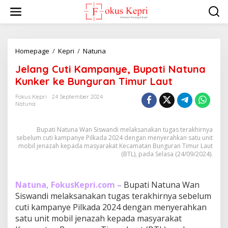
L
e
w
a
t
i
Homepage
/
Kepri
/
Natuna
J
k
e
Jelang Cuti Kampanye, Bupati Natuna
e
l
k
a
Kunker ke Bunguran Timur Laut
o
n
n
g
Fokus Kepri
24 September 2024
t
Natuna
C
e
u
n
t
Bupati Natuna Wan Siswandi melaksanakan tugas terakhirnya
i
sebelum cuti kampanye Pilkada 2024 dengan menyerahkan satu unit
K
mobil jenazah kepada masyarakat Kecamatan Bunguran Timur Laut
a
(BTL), pada Selasa (24/09/2024).
m
p
a
Natuna, FokusKepri.com –
Bupati Natuna Wan
n
Siswandi melaksanakan tugas terakhirnya sebelum
y
cuti kampanye Pilkada 2024 dengan menyerahkan
e
,
satu unit mobil jenazah kepada masyarakat
B