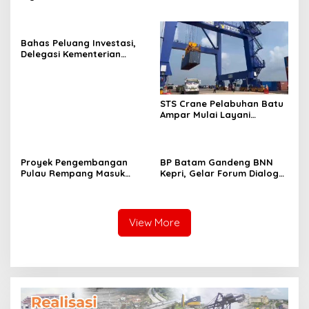
Bahas Peluang Investasi,
Delegasi Kementerian
Ekonomi Taiwan Kunjungi BP
Batam
STS Crane Pelabuhan Batu
Ampar Mulai Layani
Kegiatan Bongkar Muat
Proyek Pengembangan
BP Batam Gandeng BNN
Pulau Rempang Masuk
Kepri, Gelar Forum Dialog
Daftar Program Strategis
dan Penyuluhan Bahaya
Nasional
Narkoba
View More