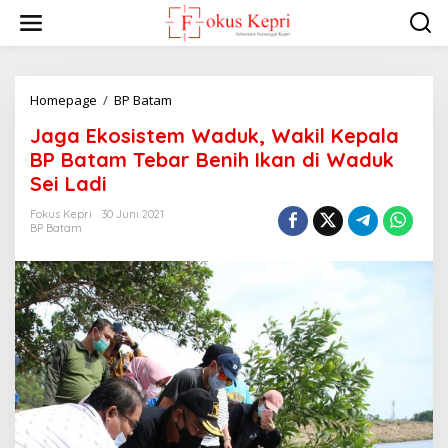
L
e
w
a
t
i
Homepage
/
BP Batam
J
k
a
Jaga Ekosistem Waduk, Wakil Kepala
e
g
k
a
BP Batam Tebar Benih Ikan di Waduk
o
E
Sei Ladi
n
k
t
o
Fokus Kepri
30 Juni 2021
e
s
BP Batam
n
i
s
t
e
m
W
a
d
u
k
,
W