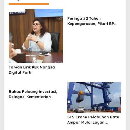
a
s
Peringati 2 Tahun
i
Kepengurusan, Pikori BP
p
Batam Salurkan Santunan
dan Kunjungi Destinasi
o
Wisata
s
Taiwan Lirik KEK Nongsa
Digital Park
Bahas Peluang Investasi,
Delegasi Kementerian
Ekonomi Taiwan Kunjungi BP
Batam
STS Crane Pelabuhan Batu
Ampar Mulai Layani
Kegiatan Bongkar Muat