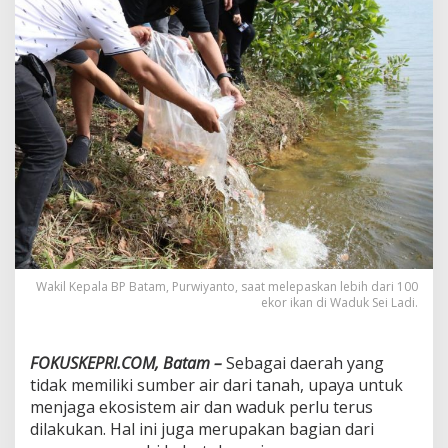
a
k
i
l
K
e
p
a
l
a
B
P
B
a
t
a
Wakil Kepala BP Batam, Purwiyanto, saat melepaskan lebih dari 100
m
ekor ikan di Waduk Sei Ladi.
T
e
b
FOKUSKEPRI.COM, Batam –
Sebagai daerah yang
a
tidak memiliki sumber air dari tanah, upaya untuk
r
menjaga ekosistem air dan waduk perlu terus
B
e
dilakukan. Hal ini juga merupakan bagian dari
n