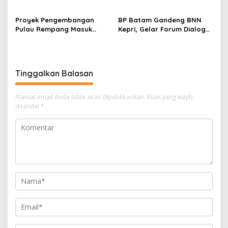
Proyek Pengembangan
BP Batam Gandeng BNN
Pulau Rempang Masuk
Kepri, Gelar Forum Dialog
Daftar Program Strategis
dan Penyuluhan Bahaya
Nasional
Narkoba
Tinggalkan Balasan
Alamat email Anda tidak akan dipublikasikan.
Ruas yang wajib
ditandai
*