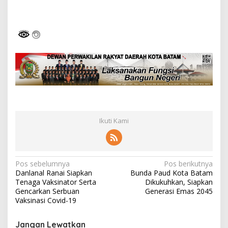
Ikuti Kami
N
Pos sebelumnya
Pos berikutnya
Danlanal Ranai Siapkan
Bunda Paud Kota Batam
a
Tenaga Vaksinator Serta
Dikukuhkan, Siapkan
v
Gencarkan Serbuan
Generasi Emas 2045
Vaksinasi Covid-19
i
g
Jangan Lewatkan