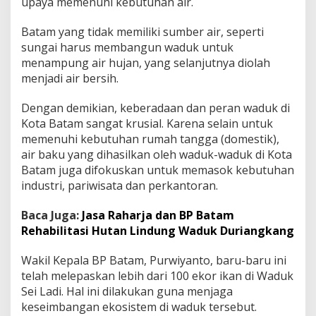
upaya memenuhi kebutuhan air.
i
h
Batam yang tidak memiliki sumber air, seperti
I
sungai harus membangun waduk untuk
k
a
menampung air hujan, yang selanjutnya diolah
n
menjadi air bersih.
d
i
Dengan demikian, keberadaan dan peran waduk di
W
Kota Batam sangat krusial. Karena selain untuk
a
d
memenuhi kebutuhan rumah tangga (domestik),
u
air baku yang dihasilkan oleh waduk-waduk di Kota
k
Batam juga difokuskan untuk memasok kebutuhan
S
industri, pariwisata dan perkantoran.
e
i
L
Baca Juga:
Jasa Raharja dan BP Batam
a
Rehabilitasi Hutan Lindung Waduk Duriangkang
d
i
Wakil Kepala BP Batam, Purwiyanto, baru-baru ini
telah melepaskan lebih dari 100 ekor ikan di Waduk
Sei Ladi. Hal ini dilakukan guna menjaga
keseimbangan ekosistem di waduk tersebut.