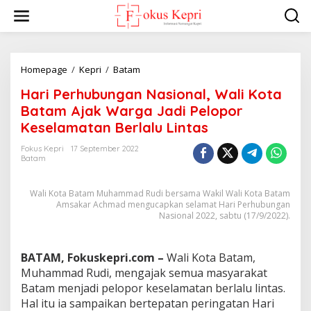
L
e
w
a
t
i
Homepage
/
Kepri
/
Batam
H
k
a
Hari Perhubungan Nasional, Wali Kota
e
r
k
i
Batam Ajak Warga Jadi Pelopor
o
P
Keselamatan Berlalu Lintas
n
e
t
r
Fokus Kepri
17 September 2022
e
h
Batam
n
u
b
Wali Kota Batam Muhammad Rudi bersama Wakil Wali Kota Batam
u
Amsakar Achmad mengucapkan selamat Hari Perhubungan
n
Nasional 2022, sabtu (17/9/2022).
g
a
n
BATAM, Fokuskepri.com –
Wali Kota Batam,
N
a
Muhammad Rudi, mengajak semua masyarakat
s
Batam menjadi pelopor keselamatan berlalu lintas.
i
Hal itu ia sampaikan bertepatan peringatan Hari
o