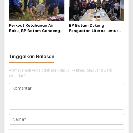
Perkuat Ketahanan Air
BP Batam Dukung
Baku, BP Batam Gandeng
Penguatan Literasi untuk
Mc Dermott Tanam 400
Membangun Karakter dan
Bambu Betung di
Kebhinekaan Bagi Generasi
Bendungan Sei Nongsa
Masa Depan
Tinggalkan Balasan
Alamat email Anda tidak akan dipublikasikan.
Ruas yang wajib
ditandai
*