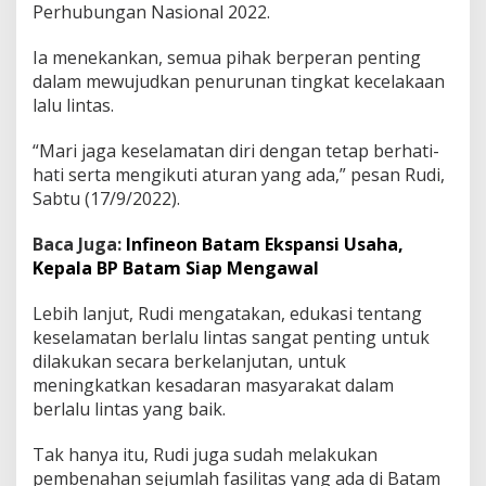
Perhubungan Nasional 2022.
n
a
l
Ia menekankan, semua pihak berperan penting
,
dalam mewujudkan penurunan tingkat kecelakaan
W
lalu lintas.
a
l
“Mari jaga keselamatan diri dengan tetap berhati-
i
K
hati serta mengikuti aturan yang ada,” pesan Rudi,
o
Sabtu (17/9/2022).
t
a
Baca Juga:
Infineon Batam Ekspansi Usaha,
B
Kepala BP Batam Siap Mengawal
a
t
a
Lebih lanjut, Rudi mengatakan, edukasi tentang
m
keselamatan berlalu lintas sangat penting untuk
A
dilakukan secara berkelanjutan, untuk
j
meningkatkan kesadaran masyarakat dalam
a
k
berlalu lintas yang baik.
W
a
Tak hanya itu, Rudi juga sudah melakukan
r
pembenahan sejumlah fasilitas yang ada di Batam
g