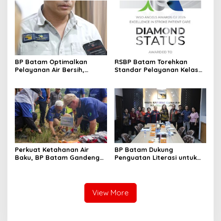
Singapura
BP Batam Optimalkan
RSBP Batam Torehkan
Pelayanan Air Bersih,
Standar Pelayanan Kelas
Masyarakat Diimbau
Dunia, Raih Diamond Status
Gunakan Air Secara Bijak
dari WSO
Perkuat Ketahanan Air
BP Batam Dukung
Baku, BP Batam Gandeng
Penguatan Literasi untuk
Mc Dermott Tanam 400
Membangun Karakter dan
Bambu Betung di
Kebhinekaan Bagi Generasi
Bendungan Sei Nongsa
Masa Depan
View More