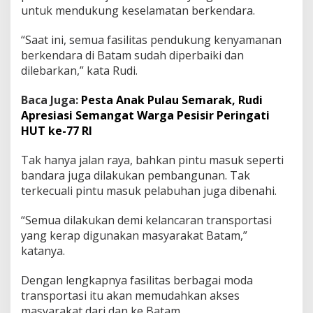
untuk mendukung keselamatan berkendara.
a
J
a
“Saat ini, semua fasilitas pendukung kenyamanan
d
berkendara di Batam sudah diperbaiki dan
i
dilebarkan,” kata Rudi.
P
e
l
Baca Juga:
Pesta Anak Pulau Semarak, Rudi
o
Apresiasi Semangat Warga Pesisir Peringati
p
HUT ke-77 RI
o
r
Tak hanya jalan raya, bahkan pintu masuk seperti
K
e
bandara juga dilakukan pembangunan. Tak
s
terkecuali pintu masuk pelabuhan juga dibenahi.
e
l
“Semua dilakukan demi kelancaran transportasi
a
yang kerap digunakan masyarakat Batam,”
m
a
katanya.
t
a
Dengan lengkapnya fasilitas berbagai moda
n
transportasi itu akan memudahkan akses
B
masyarakat dari dan ke Batam.
e