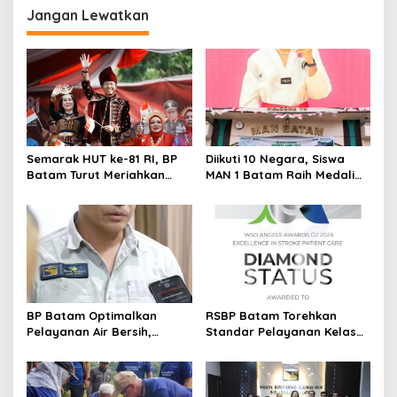
i
Jangan Lewatkan
g
a
s
i
p
o
Semarak HUT ke-81 RI, BP
Diikuti 10 Negara, Siswa
s
Batam Turut Meriahkan
MAN 1 Batam Raih Medali
Pawai Pembangunan
Emas di Kejuaraan
Taekwondo Internasional
Singapura
BP Batam Optimalkan
RSBP Batam Torehkan
Pelayanan Air Bersih,
Standar Pelayanan Kelas
Masyarakat Diimbau
Dunia, Raih Diamond Status
Gunakan Air Secara Bijak
dari WSO