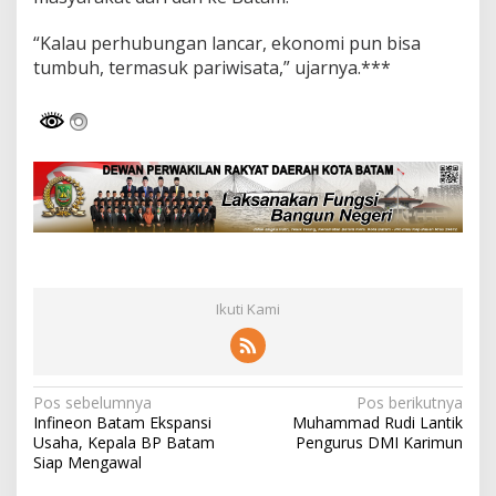
r
l
“Kalau perhubungan lancar, ekonomi pun bisa
a
tumbuh, termasuk pariwisata,” ujarnya.***
l
u
L
i
n
t
a
s
Ikuti Kami
N
Pos sebelumnya
Pos berikutnya
Infineon Batam Ekspansi
Muhammad Rudi Lantik
a
Usaha, Kepala BP Batam
Pengurus DMI Karimun
v
Siap Mengawal