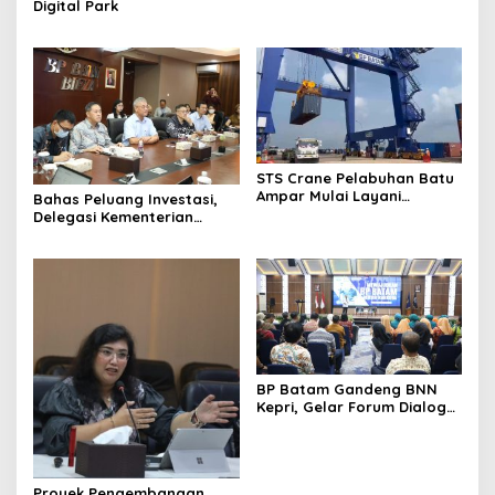
Digital Park
STS Crane Pelabuhan Batu
Ampar Mulai Layani
Bahas Peluang Investasi,
Kegiatan Bongkar Muat
Delegasi Kementerian
Ekonomi Taiwan Kunjungi BP
Batam
BP Batam Gandeng BNN
Kepri, Gelar Forum Dialog
dan Penyuluhan Bahaya
Narkoba
Proyek Pengembangan