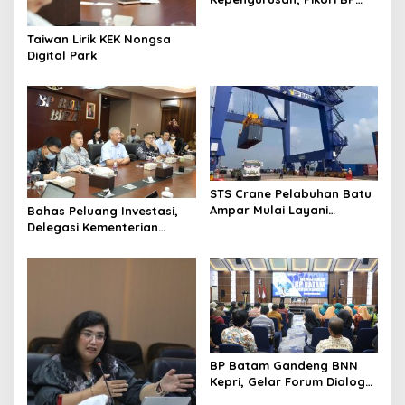
Batam Salurkan Santunan
dan Kunjungi Destinasi
Taiwan Lirik KEK Nongsa
Wisata
Digital Park
STS Crane Pelabuhan Batu
Ampar Mulai Layani
Bahas Peluang Investasi,
Kegiatan Bongkar Muat
Delegasi Kementerian
Ekonomi Taiwan Kunjungi BP
Batam
BP Batam Gandeng BNN
Kepri, Gelar Forum Dialog
dan Penyuluhan Bahaya