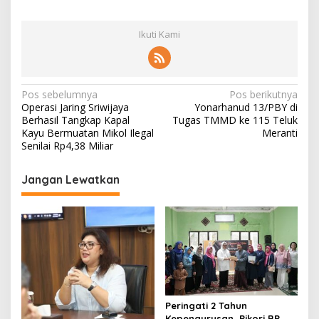
Ikuti Kami
N
Pos sebelumnya
Pos berikutnya
Operasi Jaring Sriwijaya
Yonarhanud 13/PBY di
a
Berhasil Tangkap Kapal
Tugas TMMD ke 115 Teluk
v
Kayu Bermuatan Mikol Ilegal
Meranti
Senilai Rp4,38 Miliar
i
g
Jangan Lewatkan
a
s
i
p
o
s
Peringati 2 Tahun
Kepengurusan, Pikori BP