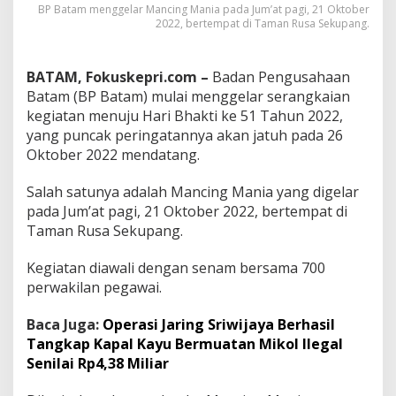
BP Batam menggelar Mancing Mania pada Jum’at pagi, 21 Oktober
a
2022, bertempat di Taman Rusa Sekupang.
m
a
n
BATAM, Fokuskepri.com –
Badan Pengusahaan
R
u
Batam (BP Batam) mulai menggelar serangkaian
s
kegiatan menuju Hari Bhakti ke 51 Tahun 2022,
a
yang puncak peringatannya akan jatuh pada 26
S
Oktober 2022 mendatang.
e
k
u
Salah satunya adalah Mancing Mania yang digelar
p
pada Jum’at pagi, 21 Oktober 2022, bertempat di
a
Taman Rusa Sekupang.
n
g
Kegiatan diawali dengan senam bersama 700
perwakilan pegawai.
Baca Juga:
Operasi Jaring Sriwijaya Berhasil
Tangkap Kapal Kayu Bermuatan Mikol Ilegal
Senilai Rp4,38 Miliar