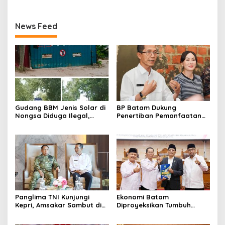
News Feed
Gudang BBM Jenis Solar di
BP Batam Dukung
Nongsa Diduga Ilegal,
Penertiban Pemanfaatan
Diduga Menampung Solar
Ruang Laut Sesuai
Kencingan Kapal
Ketentuan Peraturan
Perundang-undangan
Panglima TNI Kunjungi
Ekonomi Batam
Kepri, Amsakar Sambut di
Diproyeksikan Tumbuh
Batam Sebelum Bertolak
hingga 7,4 Persen, Pemko
ke Lingga
Naikkan Target