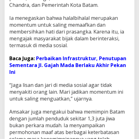
Chandra, dan Pemerintah Kota Batam.
o
n
i
Ia menegaskan bahwa halalbihalal merupakan
d
momentum untuk saling memaafkan dan
a
membersihkan hati dari prasangka. Karena itu, ia
n
mengajak masyarakat bijak dalam berinteraksi,
D
u
termasuk di media sosial.
k
u
Baca Juga:
Perbaikan Infrastruktur, Penutupan
n
Sementara Jl. Gajah Mada Berlaku Akhir Pekan
g
Ini
P
e
m
“Jaga lisan dan jari di media sosial agar tidak
b
menyakiti orang lain. Mari jadikan momentum ini
a
untuk saling menguatkan,” ujarnya.
n
g
u
Amsakar juga mengakui bahwa memimpin Batam
n
dengan jumlah penduduk sekitar 1,3 juta jiwa
a
bukan perkara mudah. Ia menyampaikan
n
permohonan maaf atas berbagai keterbatasan
selama masa kepemimpinannya yang telah