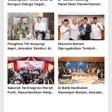
Nongsa Diduga Ilegal,
Penertiban Pemanfaatan
Diduga Menampung Solar
Ruang Laut Sesuai
Kencingan Kapal
Ketentuan Peraturan
Perundang-undangan
Panglima TNI Kunjungi
Ekonomi Batam
Kepri, Amsakar Sambut di
Diproyeksikan Tumbuh
Batam Sebelum Bertolak
hingga 7,4 Persen, Pemko
ke Lingga
Naikkan Target
Pendapatan Daerah
Sekolah Terintegrasi Merah
Di Balik Kesibukan
Putih, Menumbuhkan Mimpi
Memimpin Batam, Amsakar
di Tanah Rempang-Galang
Dapat Kejutan Hangat di
Ulang Tahun ke-58