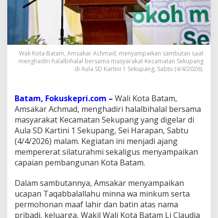
,
A
m
s
a
k
Wali Kota Batam, Amsakar Achmad, menyampaikan sambutan saat
a
menghadiri halalbihalal bersama masyarakat Kecamatan Sekupang
r
di Aula SD Kartini 1 Sekupang, Sabtu (4/4/2026).
A
j
a
Batam, Fokuskepri.com –
Wali Kota Batam,
k
Amsakar Achmad, menghadiri halalbihalal bersama
W
masyarakat Kecamatan Sekupang yang digelar di
a
r
Aula SD Kartini 1 Sekupang, Sei Harapan, Sabtu
g
(4/4/2026) malam. Kegiatan ini menjadi ajang
a
mempererat silaturahmi sekaligus menyampaikan
J
capaian pembangunan Kota Batam.
a
g
a
Dalam sambutannya, Amsakar menyampaikan
H
ucapan Taqabbalallahu minna wa minkum serta
a
permohonan maaf lahir dan batin atas nama
r
pribadi, keluarga, Wakil Wali Kota Batam Li Claudia
m