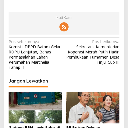
Ikuti Kami
N
Pos sebelumnya
Pos berikutnya
Komisi I DPRD Batam Gelar
Sekretaris Kementerian
a
RDPU Lanjutan, Bahas
Koperasi Merah Putih Hadiri
v
Permasalahan Lahan
Pembukaan Turnamen Desa
Perumahan Marchelia
Tinjul Cup III
i
Tahap II
g
Jangan Lewatkan
a
s
i
p
o
s
Gudang BBM Jenis Solar di
BP Batam Dukung