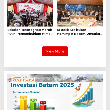
Pendapatan Daerah
Sekolah Terintegrasi Merah
Di Balik Kesibukan
Putih, Menumbuhkan Mimpi
Memimpin Batam, Amsakar
di Tanah Rempang-Galang
Dapat Kejutan Hangat di
Ulang Tahun ke-58
View More