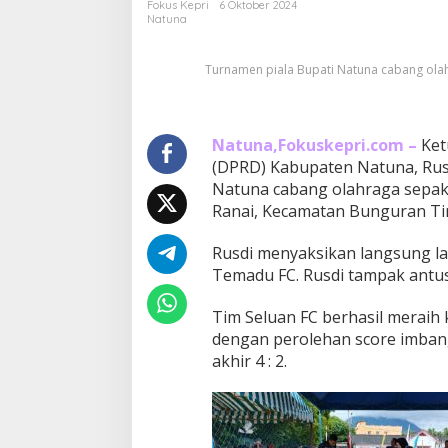
Fokus Kepri
6 Oktober 2024
n
Natuna
a
m
Turnamen piala Bupati Natuna cabang olahr
e
n
S
e
Natuna,Fokuskepri.com –
p
Ket
a
(DPRD) Kabupaten Natuna, Rusd
k
Natuna cabang olahraga sepak b
b
Ranai, Kecamatan Bunguran Tim
o
l
Rusdi menyaksikan langsung lag
a
,
Temadu FC. Rusdi tampak antus
R
u
Tim Seluan FC berhasil merai
s
dengan perolehan score imbang 
d
akhir 4 : 2.
i
:
J
a
d