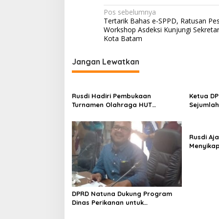
N
Pos sebelumnya
Tertarik Bahas e-SPPD, Ratusan Pes
a
Workshop Asdeksi Kunjungi Sekreta
v
Kota Batam
i
Jangan Lewatkan
g
a
s
Rusdi Hadiri Pembukaan
Ketua DP
Turnamen Olahraga HUT
Sejumlah
i
Kecamatan Bunguran Timur Laut
p
o
Rusdi Aj
Menyikap
s
Beredar d
DPRD Natuna Dukung Program
Dinas Perikanan untuk
Kepentingan Nelayan