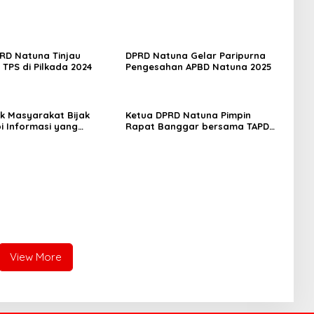
RD Natuna Tinjau
DPRD Natuna Gelar Paripurna
 TPS di Pilkada 2024
Pengesahan APBD Natuna 2025
ak Masyarakat Bijak
Ketua DPRD Natuna Pimpin
i Informasi yang
Rapat Banggar bersama TAPD
i Publik
untuk menyusun RAPBD Natuna
Tahun 2025
View More