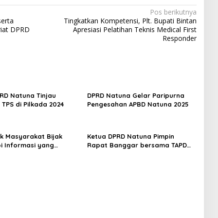
Pos berikutnya
erta
Tingkatkan Kompetensi, Plt. Bupati Bintan
riat DPRD
Apresiasi Pelatihan Teknis Medical First
Responder
RD Natuna Tinjau
DPRD Natuna Gelar Paripurna
 TPS di Pilkada 2024
Pengesahan APBD Natuna 2025
ak Masyarakat Bijak
Ketua DPRD Natuna Pimpin
i Informasi yang
Rapat Banggar bersama TAPD
i Publik
untuk menyusun RAPBD Natuna
Tahun 2025