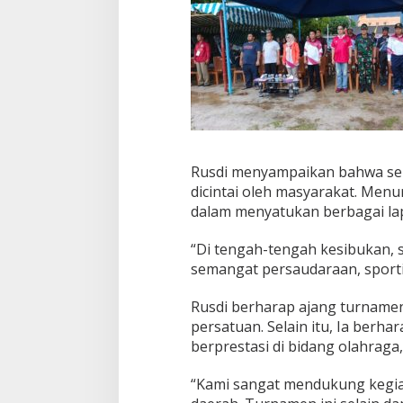
g
a
i
A
j
a
n
g
M
e
m
Rusdi menyampaikan bahwa sep
u
dicintai oleh masyarakat. Menur
p
dalam menyatukan berbagai la
u
k
P
“Di tengah-tengah kesibukan, 
e
semangat persaudaraan, sportivi
r
s
Rusdi berharap ajang turnamen
a
persatuan. Selain itu, Ia berh
u
d
berprestasi di bidang olahraga
a
r
“Kami sangat mendukung kegiat
a