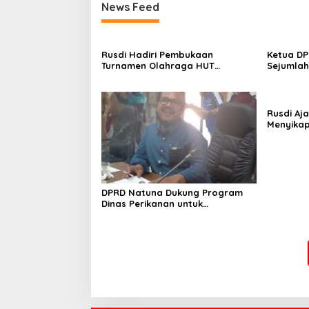
News Feed
Rusdi Hadiri Pembukaan
Ketua DP
Turnamen Olahraga HUT
Sejumlah
Kecamatan Bunguran Timur Laut
Rusdi Aj
Menyikap
Beredar d
DPRD Natuna Dukung Program
Dinas Perikanan untuk
Kepentingan Nelayan