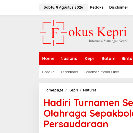
L
e
Sabtu, 8 Agustus 2026
Redaksi
Disclaimer
w
a
t
i
k
e
k
o
n
Home
Nasional
Kepri
Batam
Binta
t
e
n
Redaksi
Disclaimer
Pedoman Media Siber
Homepage
/
Kepri
/
Natuna
H
a
Hadiri Turnamen Se
d
i
Olahraga Sepakbol
r
i
Persaudaraan
T
u
r