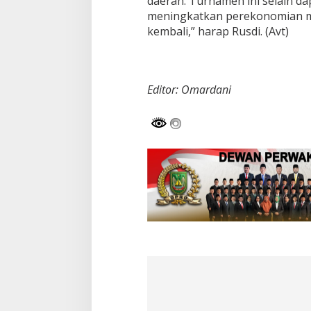
daerah. Turnamen ini selain d
a
meningkatkan perekonomian ma
n
kembali,” harap Rusdi. (Avt)
Editor: Omardani