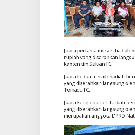
i
k
a
n
O
l
a
h
r
a
Juara pertama meraih hadiah be
g
rupiah yang diserahkan langsun
a
kapten tim Seluan FC.
S
e
Juara kedua meraih hadiah ber
p
a
yang diserahkan langsung ole
k
Temadu FC.
b
o
Juara ketiga meraih hadiah ber
l
yang diserahkan langsung oleh
a
s
merupakan anggota DPRD Nat
e
b
a