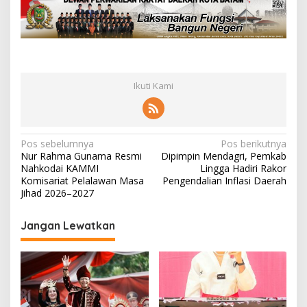
Ikuti Kami
N
Pos sebelumnya
Pos berikutnya
Nur Rahma Gunama Resmi
Dipimpin Mendagri, Pemkab
a
Nahkodai KAMMI
Lingga Hadiri Rakor
v
Komisariat Pelalawan Masa
Pengendalian Inflasi Daerah
Jihad 2026–2027
i
g
Jangan Lewatkan
a
s
i
p