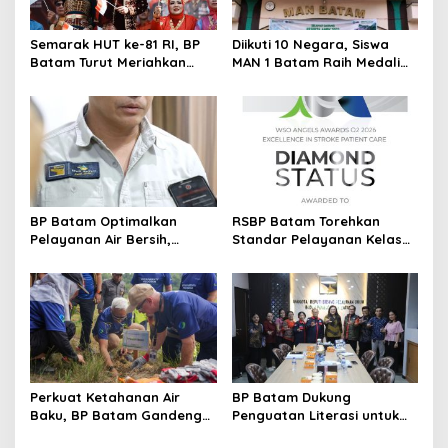
o
s
Semarak HUT ke-81 RI, BP
Diikuti 10 Negara, Siswa
Batam Turut Meriahkan
MAN 1 Batam Raih Medali
Pawai Pembangunan
Emas di Kejuaraan
Taekwondo Internasional
Singapura
BP Batam Optimalkan
RSBP Batam Torehkan
Pelayanan Air Bersih,
Standar Pelayanan Kelas
Masyarakat Diimbau
Dunia, Raih Diamond Status
Gunakan Air Secara Bijak
dari WSO
Perkuat Ketahanan Air
BP Batam Dukung
Baku, BP Batam Gandeng
Penguatan Literasi untuk
Mc Dermott Tanam 400
Membangun Karakter dan