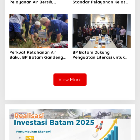
Pelayanan Air Bersih,
Standar Pelayanan Kelas
Masyarakat Diimbau
Dunia, Raih Diamond Status
Gunakan Air Secara Bijak
dari WSO
Perkuat Ketahanan Air
BP Batam Dukung
Baku, BP Batam Gandeng
Penguatan Literasi untuk
Mc Dermott Tanam 400
Membangun Karakter dan
Bambu Betung di
Kebhinekaan Bagi Generasi
Bendungan Sei Nongsa
Masa Depan
View More