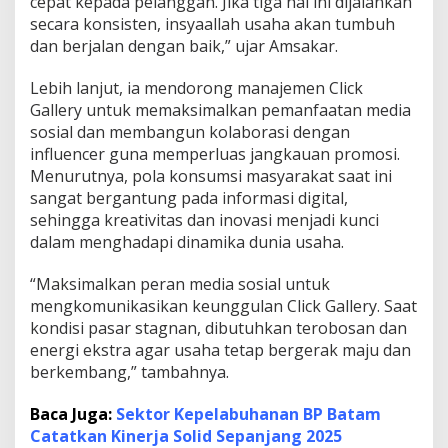
cepat kepada pelanggan. Jika tiga hal ini dijalankan
g
secara konsisten, insyaallah usaha akan tumbuh
i
dan berjalan dengan baik,” ujar Amsakar.
t
a
Lebih lanjut, ia mendorong manajemen Click
l
Gallery untuk memaksimalkan pemanfaatan media
sosial dan membangun kolaborasi dengan
influencer guna memperluas jangkauan promosi.
Menurutnya, pola konsumsi masyarakat saat ini
sangat bergantung pada informasi digital,
sehingga kreativitas dan inovasi menjadi kunci
dalam menghadapi dinamika dunia usaha.
“Maksimalkan peran media sosial untuk
mengkomunikasikan keunggulan Click Gallery. Saat
kondisi pasar stagnan, dibutuhkan terobosan dan
energi ekstra agar usaha tetap bergerak maju dan
berkembang,” tambahnya.
Baca Juga:
Sektor Kepelabuhanan BP Batam
Catatkan Kinerja Solid Sepanjang 2025