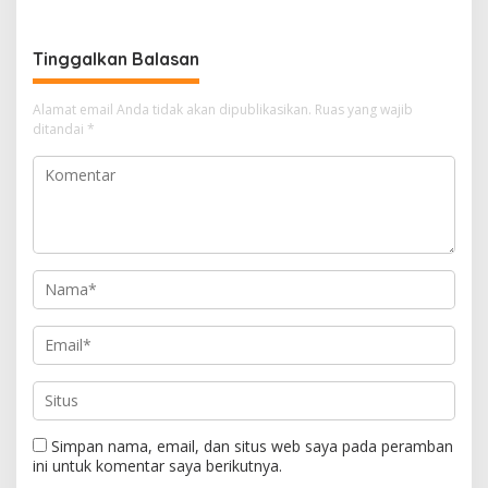
Bambu Betung di
Kebhinekaan Bagi Generasi
Bendungan Sei Nongsa
Masa Depan
Tinggalkan Balasan
Alamat email Anda tidak akan dipublikasikan.
Ruas yang wajib
ditandai
*
Simpan nama, email, dan situs web saya pada peramban
ini untuk komentar saya berikutnya.