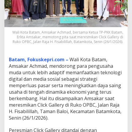
l
e
r
y
B
a
Wali Kota Batam, Amsakar Achmad, bersama Ketua TP-PKK Batam,
t
Erlita Amsakar, memotong pita saat meresmikan Click Gallery di
a
Ruko OPBC, Jalan Raja H. Fisabilillah, Batamkota, Senin (26/1/2026).
m
,
A
Batam, Fokuskepri.com –
Wali Kota Batam,
m
Amsakar Achmad, mendorong para pengusaha
s
muda untuk lebih adaptif memanfaatkan teknologi
a
k
digital dan media sosial sebagai strategi
a
memperluas pasar serta meningkatkan daya saing
r
usaha di tengah dinamika ekonomi yang terus
D
berkembang. Hal itu disampaikan Amsakar saat
o
meresmikan Click Gallery di Ruko OPBC, Jalan Raja
r
o
H. Fisabilillah, Taman Baloi, Kecamatan Batamkota,
n
Senin (26/1/2026).
g
P
Peresmian Click Gallery ditandai dengan
e