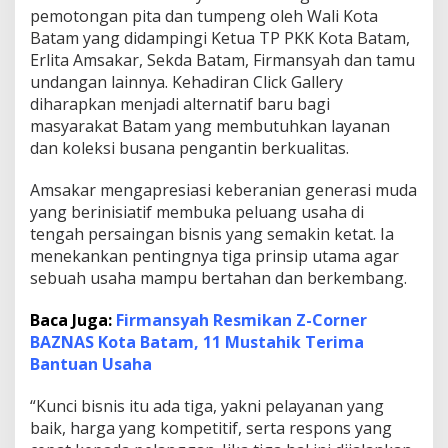
pemotongan pita dan tumpeng oleh Wali Kota
n
g
Batam yang didampingi Ketua TP PKK Kota Batam,
u
Erlita Amsakar, Sekda Batam, Firmansyah dan tamu
s
undangan lainnya. Kehadiran Click Gallery
a
diharapkan menjadi alternatif baru bagi
h
a
masyarakat Batam yang membutuhkan layanan
M
dan koleksi busana pengantin berkualitas.
u
d
Amsakar mengapresiasi keberanian generasi muda
a
yang berinisiatif membuka peluang usaha di
A
d
tengah persaingan bisnis yang semakin ketat. Ia
a
menekankan pentingnya tiga prinsip utama agar
p
sebuah usaha mampu bertahan dan berkembang.
t
i
Baca Juga:
Firmansyah Resmikan Z-Corner
f
d
BAZNAS Kota Batam, 11 Mustahik Terima
i
Bantuan Usaha
E
r
“Kunci bisnis itu ada tiga, yakni pelayanan yang
a
baik, harga yang kompetitif, serta respons yang
D
i