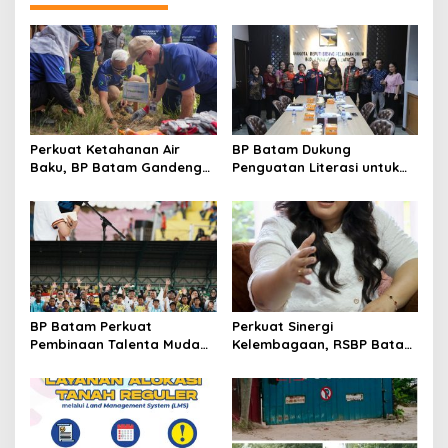
a
s
i
p
o
s
Perkuat Ketahanan Air
BP Batam Dukung
Baku, BP Batam Gandeng
Penguatan Literasi untuk
Mc Dermott Tanam 400
Membangun Karakter dan
Bambu Betung di
Kebhinekaan Bagi Generasi
Bendungan Sei Nongsa
Masa Depan
BP Batam Perkuat
Perkuat Sinergi
Pembinaan Talenta Muda
Kelembagaan, RSBP Batam
Lewat Batam Prime
dan BPOM Pastikan
International Grassroot
Pelayanan dan
Football Festival 2026
Ketersediaan Obat Aman