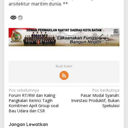
arsitektur maritim dunia. **
Ikuti Kami
N
Pos sebelumnya
Pos berikutnya
Forum RT/RW dan Kaling
Pasar Modal Syariah:
a
Pangkalan Kerinci Tagih
Investasi Produktif, Bukan
v
Komitmen April Group soal
Spekulasi
Bau Udara dan CSR
i
g
Jangan Lewatkan