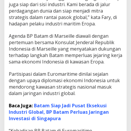
juga siap dari sisi industri. Kami berada di jalur
M
a
perdagangan dunia dan siap menjadi mitra
r
strategis dalam rantai pasok global,” kata Fary, di
i
hadapan pelaku industri maritim Eropa.
t
i
Agenda BP Batam di Marseille diawali dengan
m
pertemuan bersama Konsulat Jenderal Republik
Indonesia di Marseille yang menyatakan dukungan
terhadap langkah Batam memperluas jejaring kerja
sama ekonomi Indonesia di kawasan Eropa.
Partisipasi dalam Euromaritime dinilai sejalan
dengan upaya diplomasi ekonomi Indonesia untuk
mendorong kawasan strategis nasional masuk
dalam jaringan industri global.
Baca Juga:
Batam Siap Jadi Pusat Eksekusi
Industri Global, BP Batam Perluas Jaringan
Investasi di Singapura
“Kehadiran BP Batam di Euromaritime