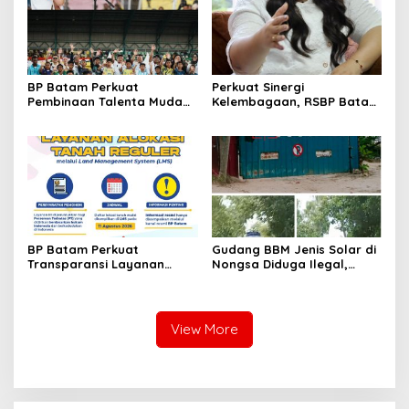
BP Batam Perkuat
Perkuat Sinergi
Pembinaan Talenta Muda
Kelembagaan, RSBP Batam
Lewat Batam Prime
dan BPOM Pastikan
International Grassroot
Pelayanan dan
Football Festival 2026
Ketersediaan Obat Aman
BP Batam Perkuat
Gudang BBM Jenis Solar di
Transparansi Layanan
Nongsa Diduga Ilegal,
Pertanahan, Alokasi Tanah
Diduga Menampung Solar
Reguler Segera Hadir
Kencingan Kapal
Melalui LMS
View More