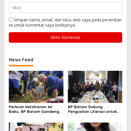
Simpan nama, email, dan situs web saya pada peramban
ini untuk komentar saya berikutnya.
News Feed
Perkuat Ketahanan Air
BP Batam Dukung
Baku, BP Batam Gandeng
Penguatan Literasi untuk
Mc Dermott Tanam 400
Membangun Karakter dan
Bambu Betung di
Kebhinekaan Bagi Generasi
Bendungan Sei Nongsa
Masa Depan