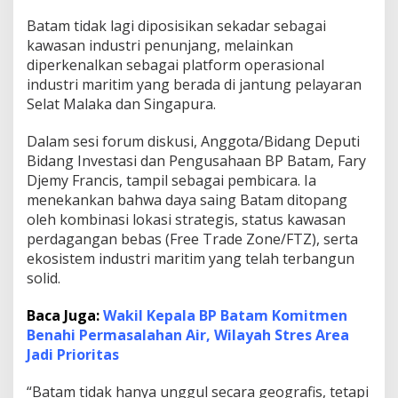
g
Batam tidak lagi diposisikan sekadar sebagai
u
n
kawasan industri penunjang, melainkan
g
diperkenalkan sebagai platform operasional
B
industri maritim yang berada di jantung pelayaran
a
Selat Malaka dan Singapura.
t
a
m
Dalam sesi forum diskusi, Anggota/Bidang Deputi
M
Bidang Investasi dan Pengusahaan BP Batam, Fary
e
Djemy Francis, tampil sebagai pembicara. Ia
n
menekankan bahwa daya saing Batam ditopang
a
oleh kombinasi lokasi strategis, status kawasan
r
i
perdagangan bebas (Free Trade Zone/FTZ), serta
k
ekosistem industri maritim yang telah terbangun
I
solid.
n
v
Baca Juga:
Wakil Kepala BP Batam Komitmen
e
s
Benahi Permasalahan Air, Wilayah Stres Area
t
Jadi Prioritas
a
s
“Batam tidak hanya unggul secara geografis, tetapi
i