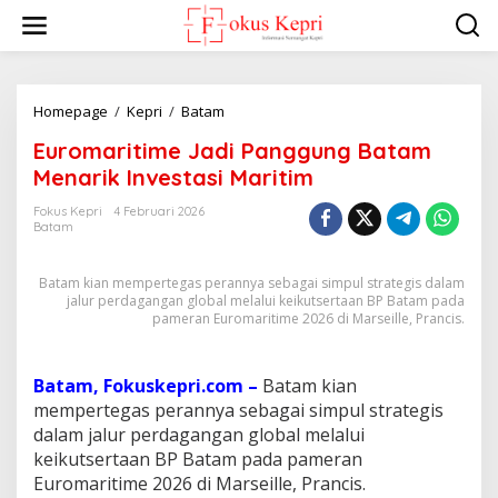
L
e
w
a
t
i
Homepage
/
Kepri
/
Batam
E
k
u
Euromaritime Jadi Panggung Batam
e
r
k
o
Menarik Investasi Maritim
o
m
n
a
Fokus Kepri
4 Februari 2026
t
Batam
r
e
i
n
t
Batam kian mempertegas perannya sebagai simpul strategis dalam
i
jalur perdagangan global melalui keikutsertaan BP Batam pada
m
pameran Euromaritime 2026 di Marseille, Prancis.
e
J
a
Batam, Fokuskepri.com –
Batam kian
d
mempertegas perannya sebagai simpul strategis
i
P
dalam jalur perdagangan global melalui
a
keikutsertaan BP Batam pada pameran
n
Euromaritime 2026 di Marseille, Prancis.
g