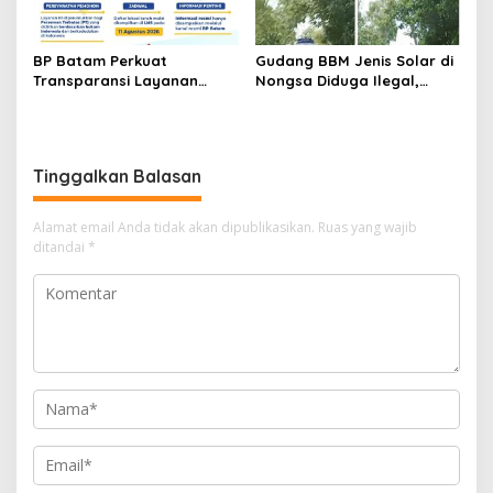
BP Batam Perkuat
Gudang BBM Jenis Solar di
Transparansi Layanan
Nongsa Diduga Ilegal,
Pertanahan, Alokasi Tanah
Diduga Menampung Solar
Reguler Segera Hadir
Kencingan Kapal
Melalui LMS
Tinggalkan Balasan
Alamat email Anda tidak akan dipublikasikan.
Ruas yang wajib
ditandai
*