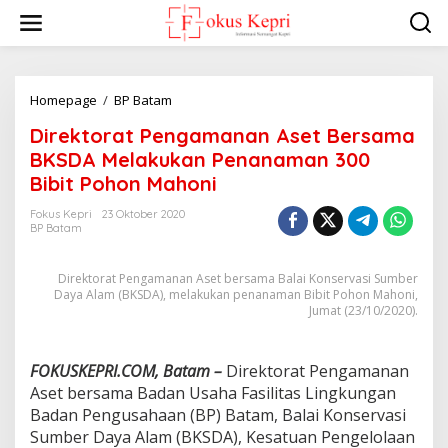
L
e
w
a
t
i
Homepage
/
BP Batam
D
k
i
Direktorat Pengamanan Aset Bersama
e
r
k
e
BKSDA Melakukan Penanaman 300
o
k
Bibit Pohon Mahoni
n
t
t
o
Fokus Kepri
23 Oktober 2020
e
r
BP Batam
n
a
t
Direktorat Pengamanan Aset bersama Balai Konservasi Sumber
P
Daya Alam (BKSDA), melakukan penanaman Bibit Pohon Mahoni,
e
Jumat (23/10/2020).
n
g
a
FOKUSKEPRI.COM, Batam –
Direktorat Pengamanan
m
a
Aset bersama Badan Usaha Fasilitas Lingkungan
n
Badan Pengusahaan (BP) Batam, Balai Konservasi
a
Sumber Daya Alam (BKSDA), Kesatuan Pengelolaan
n