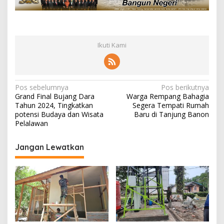
Ikuti Kami
N
Pos sebelumnya
Pos berikutnya
Grand Final Bujang Dara
Warga Rempang Bahagia
a
Tahun 2024, Tingkatkan
Segera Tempati Rumah
v
potensi Budaya dan Wisata
Baru di Tanjung Banon
Pelalawan
i
g
Jangan Lewatkan
a
s
i
p
o