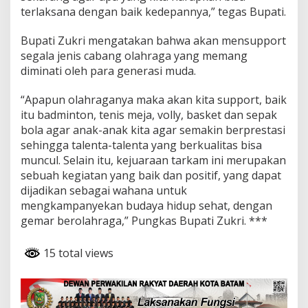
terlaksana dengan baik kedepannya,” tegas Bupati.
n
c
u
Bupati Zukri mengatakan bahwa akan mensupport
l
segala jenis cabang olahraga yang memang
T
diminati oleh para generasi muda.
a
l
e
“Apapun olahraganya maka akan kita support, baik
n
itu badminton, tenis meja, volly, basket dan sepak
t
bola agar anak-anak kita agar semakin berprestasi
a
sehingga talenta-talenta yang berkualitas bisa
B
muncul. Selain itu, kejuaraan tarkam ini merupakan
e
r
sebuah kegiatan yang baik dan positif, yang dapat
k
dijadikan sebagai wahana untuk
u
mengkampanyekan budaya hidup sehat, dengan
a
gemar berolahraga,” Pungkas Bupati Zukri. ***
l
i
t
15 total views
a
s