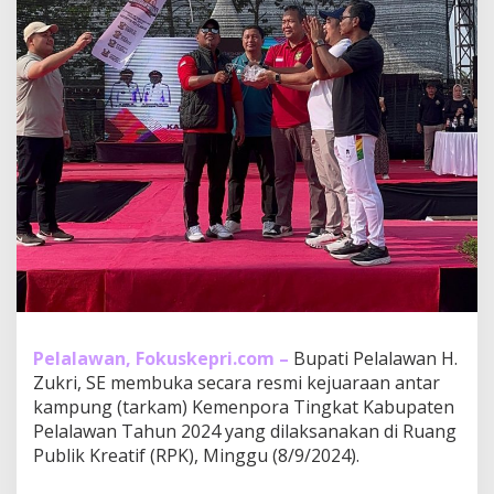
e
m
e
n
p
o
r
a
T
i
n
g
k
a
t
K
a
b
Pelalawan, Fokuskepri.com –
Bupati Pelalawan H.
u
Zukri, SE membuka secara resmi kejuaraan antar
p
kampung (tarkam) Kemenpora Tingkat Kabupaten
a
Pelalawan Tahun 2024 yang dilaksanakan di Ruang
t
e
Publik Kreatif (RPK), Minggu (8/9/2024).
n
P