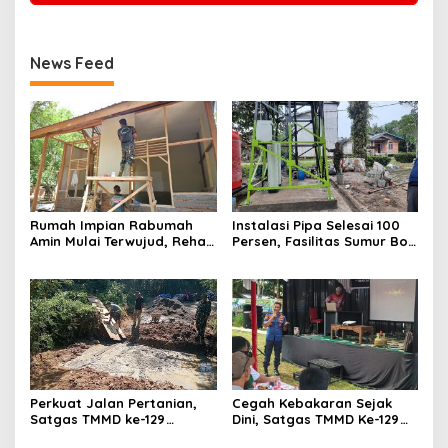
News Feed
Rumah Impian Rabumah
Instalasi Pipa Selesai 100
Amin Mulai Terwujud, Rehab
Persen, Fasilitas Sumur Bor
RTLH TMMD ke-129 Kodim
TMMD Ke-129 Kodim
0102/Pidie Tembus 51
0313/KPR Masuki Tahap
Persen
Finis
Perkuat Jalan Pertanian,
Cegah Kebakaran Sejak
Satgas TMMD ke-129
Dini, Satgas TMMD Ke-129
Bangun Box Culvert
Kodim 0313/KPR Gelar