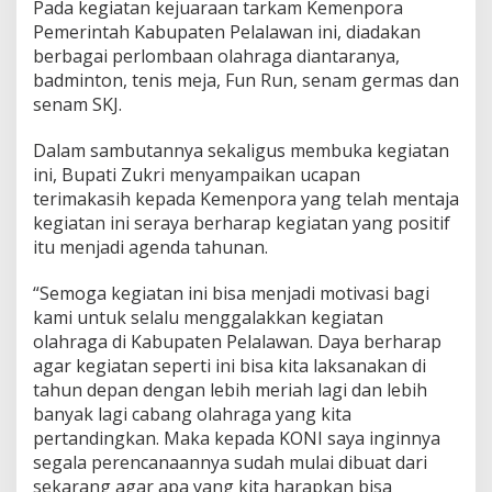
Pada kegiatan kejuaraan tarkam Kemenpora
e
Pemerintah Kabupaten Pelalawan ini, diadakan
l
berbagai perlombaan olahraga diantaranya,
a
l
badminton, tenis meja, Fun Run, senam germas dan
a
senam SKJ.
w
a
Dalam sambutannya sekaligus membuka kegiatan
n
ini, Bupati Zukri menyampaikan ucapan
,
Z
terimakasih kepada Kemenpora yang telah mentaja
u
kegiatan ini seraya berharap kegiatan yang positif
k
itu menjadi agenda tahunan.
r
i
“Semoga kegiatan ini bisa menjadi motivasi bagi
:
B
kami untuk selalu menggalakkan kegiatan
e
olahraga di Kabupaten Pelalawan. Daya berharap
r
agar kegiatan seperti ini bisa kita laksanakan di
h
tahun depan dengan lebih meriah lagi dan lebih
a
r
banyak lagi cabang olahraga yang kita
a
pertandingkan. Maka kepada KONI saya inginnya
p
segala perencanaannya sudah mulai dibuat dari
M
sekarang agar apa yang kita harapkan bisa
u