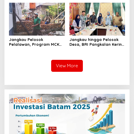
Bersama Warga
Penyuluhan di Pangkalan
Terap
Jangkau Pelosok
Jangkau hingga Pelosok
Pelalawan, Program MCK
Desa, BRI Pangkalan Kerinci
TMMD Ke-129 Kodim
Pendistribusian Ribuan
0313/KPR Merambah Desa
Rekening Payroll P3K Paruh
Kuala Panduk
Waktu
View More