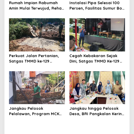
s
Rumah Impian Rabumah
Instalasi Pipa Selesai 100
Amin Mulai Terwujud, Rehab
Persen, Fasilitas Sumur Bor
RTLH TMMD ke-129 Kodim
TMMD Ke-129 Kodim
0102/Pidie Tembus 51
0313/KPR Masuki Tahap
Persen
Finis
Perkuat Jalan Pertanian,
Cegah Kebakaran Sejak
Satgas TMMD ke-129
Dini, Satgas TMMD Ke-129
Bangun Box Culvert
Kodim 0313/KPR Gelar
Bersama Warga
Penyuluhan di Pangkalan
Terap
Jangkau Pelosok
Jangkau hingga Pelosok
Pelalawan, Program MCK
Desa, BRI Pangkalan Kerinci
TMMD Ke-129 Kodim
Pendistribusian Ribuan
0313/KPR Merambah Desa
Rekening Payroll P3K Paruh
Kuala Panduk
Waktu