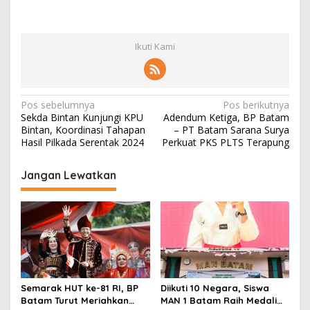
Ikuti Kami
N
Pos sebelumnya
Pos berikutnya
Sekda Bintan Kunjungi KPU
Adendum Ketiga, BP Batam
a
Bintan, Koordinasi Tahapan
– PT Batam Sarana Surya
v
Hasil Pilkada Serentak 2024
Perkuat PKS PLTS Terapung
i
Jangan Lewatkan
g
a
s
i
p
o
Semarak HUT ke-81 RI, BP
Diikuti 10 Negara, Siswa
s
Batam Turut Meriahkan
MAN 1 Batam Raih Medali