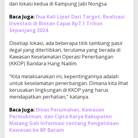
dan lokasi kedua di Kampung Jabi Nongsa.
i
r
I
Baca Juga:
Dua Kali Lipat Dari Target, Realisasi
l
Investasi di Bintan Capai Rp7,1 Triliun
e
Sepanjang 2024
g
a
Disetiap lokasi, ada beberapa titik tambang pasir
l
d
ilegal yang ditertibkan, terutama yang berada di
i
Kawasan Keselamatan Operasi Penerbangan
K
(KKOP) Bandara Hang Nadim.
K
O
“Kita melaksanakan ini, kepentingannya adalah
P
untuk keselamatan penerbangan. Dimana kita lihat
kerusakan lingkungan di KKOP yang harus
mendapatkan perhatian,” katanya.
Baca Juga:
Dinas Perumahan, Kawasan
Permukiman, dan Cipta Karya Kabupaten
Malang Gali Informasi tentang Pengelolaan
Kawasan ke BP Batam