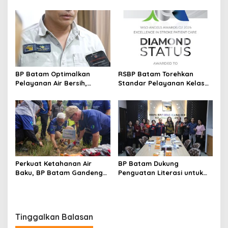
Pawai Pembangunan
Emas di Kejuaraan
Taekwondo Internasional
Singapura
BP Batam Optimalkan
RSBP Batam Torehkan
Pelayanan Air Bersih,
Standar Pelayanan Kelas
Masyarakat Diimbau
Dunia, Raih Diamond Status
Gunakan Air Secara Bijak
dari WSO
Perkuat Ketahanan Air
BP Batam Dukung
Baku, BP Batam Gandeng
Penguatan Literasi untuk
Mc Dermott Tanam 400
Membangun Karakter dan
Bambu Betung di
Kebhinekaan Bagi Generasi
Bendungan Sei Nongsa
Masa Depan
Tinggalkan Balasan