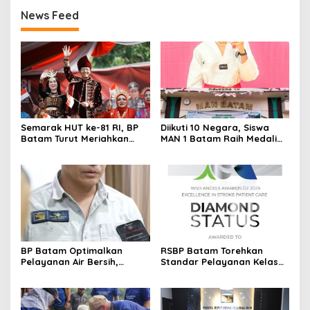
News Feed
Semarak HUT ke-81 RI, BP
Diikuti 10 Negara, Siswa
Batam Turut Meriahkan
MAN 1 Batam Raih Medali
Pawai Pembangunan
Emas di Kejuaraan
Taekwondo Internasional
Singapura
BP Batam Optimalkan
RSBP Batam Torehkan
Pelayanan Air Bersih,
Standar Pelayanan Kelas
Masyarakat Diimbau
Dunia, Raih Diamond Status
Gunakan Air Secara Bijak
dari WSO