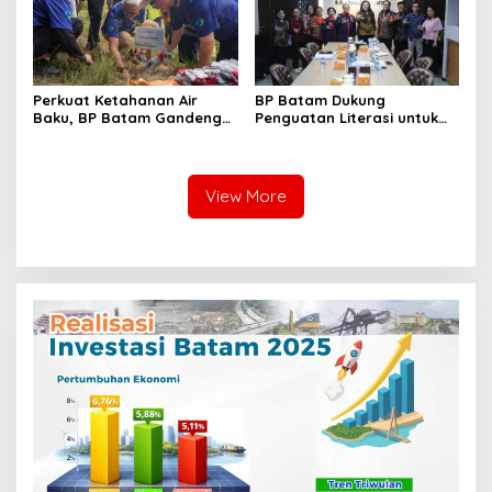
Perkuat Ketahanan Air
BP Batam Dukung
Baku, BP Batam Gandeng
Penguatan Literasi untuk
Mc Dermott Tanam 400
Membangun Karakter dan
Bambu Betung di
Kebhinekaan Bagi Generasi
Bendungan Sei Nongsa
Masa Depan
View More