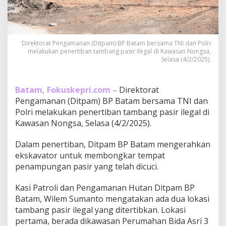
P
B
a
t
a
Direktorat Pengamanan (Ditpam) BP Batam bersama TNI dan Polri
melakukan penertiban tambang pasir ilegal di Kawasan Nongsa,
m
Selasa (4/2/2025).
T
e
r
t
Batam, Fokuskepri.com –
Direktorat
i
Pengamanan (Ditpam) BP Batam bersama TNI dan
b
Polri melakukan penertiban tambang pasir ilegal di
k
Kawasan Nongsa, Selasa (4/2/2025).
a
n
T
Dalam penertiban, Ditpam BP Batam mengerahkan
a
ekskavator untuk membongkar tempat
m
penampungan pasir yang telah dicuci.
b
a
Kasi Patroli dan Pengamanan Hutan Ditpam BP
n
g
Batam, Wilem Sumanto mengatakan ada dua lokasi
P
tambang pasir ilegal yang ditertibkan. Lokasi
a
pertama, berada dikawasan Perumahan Bida Asri 3
s