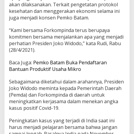
akan dilaksanakan. Terkait pengetatan protokol
r
e
kesehatan dan menggerakan ekonomi selama ini
s
juga menjadi konsen Pemko Batam.
i
d
“Kami bersama Forkompinda terus berupaya
e
komitmen bersama menjalankan apa yang menjadi
n
perhatian Presiden Joko Widodo,” kata Rudi, Rabu
(28/4/2021).
Baca Juga:
Pemko Batam Buka Pendaftaran
Bantuan Produktif Usaha Mikro
Sebagaimana diketahui dalam arahannya, Presiden
Joko Widodo meminta kepada Pemerintah Daerah
(Pemda) dan Forkompinda di daerah untuk
meningkatkan kerjasama dalam menekan angka
kasus positif Covid-19.
Peningkatan kasus yang terjadi di India saat ini
harus menjadi pelajaran bersama bahwa jangan
sampai lengah. Pasalnya India pada November