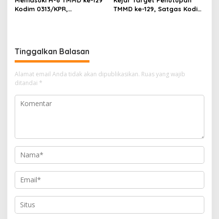
Memasuki H-6 TMMD ke-129
Kejar Target Penutupan
Kodim 0313/KPR,
TMMD ke-129, Satgas Kodim
Pembangunan RTLH Ibu
0313/KPR Kebut
Asmawati Masuki Tahap
Pembangunan MCK SD 013
Finishing
Pangkalan Terap
Tinggalkan Balasan
Alamat email Anda tidak akan dipublikasikan.
Ruas yang wajib
ditandai
*