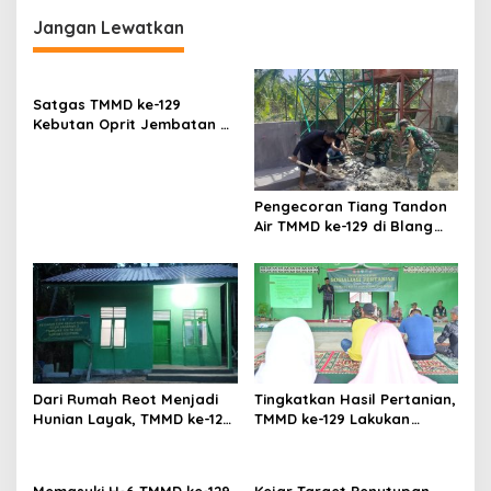
i
Jangan Lewatkan
g
a
s
Satgas TMMD ke-129
Kebutan Oprit Jembatan di
i
Lhok Panah
p
o
Pengecoran Tiang Tandon
s
Air TMMD ke-129 di Blang
Cot Dikerjakan Satgas dan
Warga
Dari Rumah Reot Menjadi
Tingkatkan Hasil Pertanian,
Hunian Layak, TMMD ke-129
TMMD ke-129 Lakukan
Wujudkan Impian Umar
Penyuluhan ke Petani Lhok
Amin di Lhok Panah
Panah