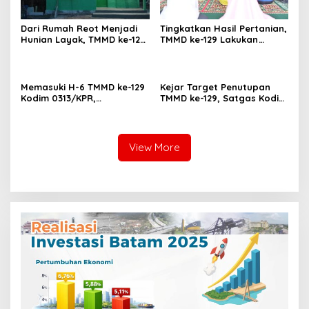
Dari Rumah Reot Menjadi
Tingkatkan Hasil Pertanian,
Hunian Layak, TMMD ke-129
TMMD ke-129 Lakukan
Wujudkan Impian Umar
Penyuluhan ke Petani Lhok
Amin di Lhok Panah
Panah
Memasuki H-6 TMMD ke-129
Kejar Target Penutupan
Kodim 0313/KPR,
TMMD ke-129, Satgas Kodim
Pembangunan RTLH Ibu
0313/KPR Kebut
Asmawati Masuki Tahap
Pembangunan MCK SD 013
Finishing
Pangkalan Terap
View More