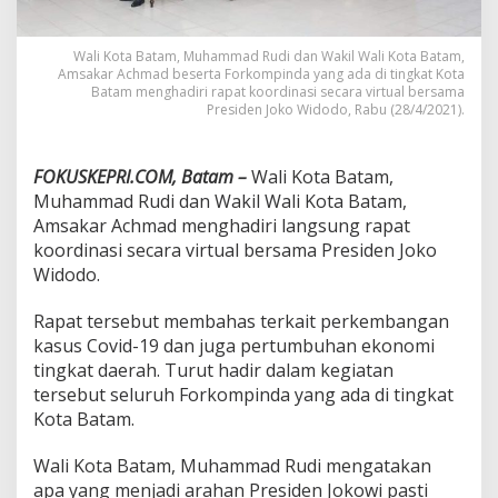
u
d
i
Wali Kota Batam, Muhammad Rudi dan Wakil Wali Kota Batam,
S
Amsakar Achmad beserta Forkompinda yang ada di tingkat Kota
Batam menghadiri rapat koordinasi secara virtual bersama
i
Presiden Joko Widodo, Rabu (28/4/2021).
a
p
J
a
FOKUSKEPRI.COM, Batam –
Wali Kota Batam,
l
Muhammad Rudi dan Wakil Wali Kota Batam,
a
Amsakar Achmad menghadiri langsung rapat
n
koordinasi secara virtual bersama Presiden Joko
k
Widodo.
a
n
I
Rapat tersebut membahas terkait perkembangan
n
kasus Covid-19 dan juga pertumbuhan ekonomi
s
tingkat daerah. Turut hadir dalam kegiatan
t
tersebut seluruh Forkompinda yang ada di tingkat
r
u
Kota Batam.
k
s
Wali Kota Batam, Muhammad Rudi mengatakan
i
apa yang menjadi arahan Presiden Jokowi pasti
P