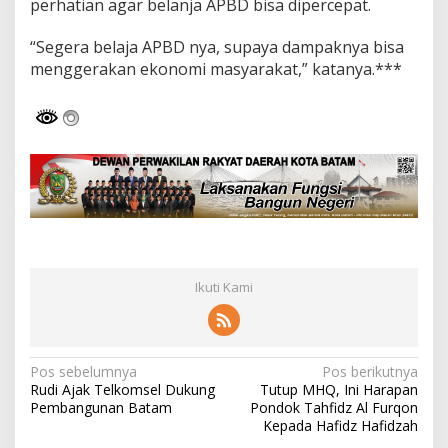
perhatian agar belanja APBD bisa dipercepat.
“Segera belaja APBD nya, supaya dampaknya bisa
menggerakan ekonomi masyarakat,” katanya.***
Ikuti Kami
N
Pos sebelumnya
Pos berikutnya
Rudi Ajak Telkomsel Dukung
Tutup MHQ, Ini Harapan
a
Pembangunan Batam
Pondok Tahfidz Al Furqon
v
Kepada Hafidz Hafidzah