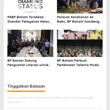
RSBP Batam Torehkan
Perkuat Ketahanan Air
Standar Pelayanan Kelas
Baku, BP Batam Gandeng
Dunia, Raih Diamond Status
Mc Dermott Tanam 400
dari WSO
Bambu Betung di
Bendungan Sei Nongsa
BP Batam Dukung
BP Batam Perkuat
Penguatan Literasi untuk
Pembinaan Talenta Muda
Membangun Karakter dan
Lewat Batam Prime
Kebhinekaan Bagi Generasi
International Grassroot
Masa Depan
Football Festival 2026
Tinggalkan Balasan
Alamat email Anda tidak akan dipublikasikan.
Ruas yang wajib
ditandai
*