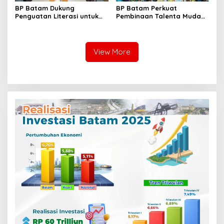
BP Batam Dukung
BP Batam Perkuat
Penguatan Literasi untuk
Pembinaan Talenta Muda
Membangun Karakter dan
Lewat Batam Prime
Kebhinekaan Bagi Generasi
International Grassroot
Masa Depan
Football Festival 2026
View More