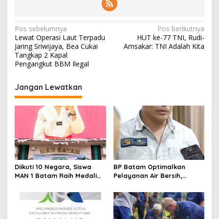
N
Pos sebelumnya
Pos berikutnya
Lewat Operasi Laut Terpadu
HUT ke-77 TNI, Rudi-
a
Jaring Sriwijaya, Bea Cukai
Amsakar: TNI Adalah Kita
v
Tangkap 2 Kapal
Pengangkut BBM Ilegal
i
g
Jangan Lewatkan
a
s
i
p
o
s
Diikuti 10 Negara, Siswa
BP Batam Optimalkan
MAN 1 Batam Raih Medali
Pelayanan Air Bersih,
Emas di Kejuaraan
Masyarakat Diimbau
Taekwondo Internasional
Gunakan Air Secara Bijak
Singapura