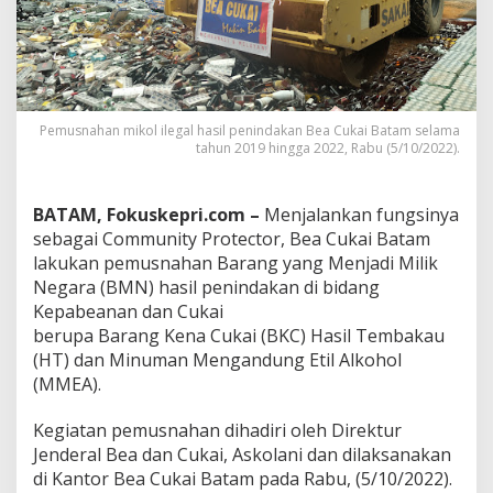
a
n
R
o
k
o
Pemusnahan mikol ilegal hasil penindakan Bea Cukai Batam selama
k
tahun 2019 hingga 2022, Rabu (5/10/2022).
d
a
n
M
BATAM, Fokuskepri.com –
Menjalankan fungsinya
i
sebagai Community Protector, Bea Cukai Batam
k
lakukan pemusnahan Barang yang Menjadi Milik
o
Negara (BMN) hasil penindakan di bidang
l
Kepabeanan dan Cukai
I
l
berupa Barang Kena Cukai (BKC) Hasil Tembakau
e
(HT) dan Minuman Mengandung Etil Alkohol
g
(MMEA).
a
l
Kegiatan pemusnahan dihadiri oleh Direktur
S
e
Jenderal Bea dan Cukai, Askolani dan dilaksanakan
n
di Kantor Bea Cukai Batam pada Rabu, (5/10/2022).
i