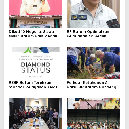
Diikuti 10 Negara, Siswa
BP Batam Optimalkan
MAN 1 Batam Raih Medali
Pelayanan Air Bersih,
Emas di Kejuaraan
Masyarakat Diimbau
Taekwondo Internasional
Gunakan Air Secara Bijak
Singapura
RSBP Batam Torehkan
Perkuat Ketahanan Air
Standar Pelayanan Kelas
Baku, BP Batam Gandeng
Dunia, Raih Diamond Status
Mc Dermott Tanam 400
dari WSO
Bambu Betung di
Bendungan Sei Nongsa