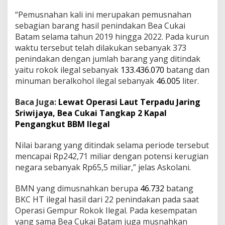
l
“Pemusnahan kali ini merupakan pemusnahan
a
sebagian barang hasil penindakan Bea Cukai
i
R
Batam selama tahun 2019 hingga 2022. Pada kurun
p
waktu tersebut telah dilakukan sebanyak 373
1
penindakan dengan jumlah barang yang ditindak
0
yaitu rokok ilegal sebanyak
133.436.070
batang dan
,
0
minuman beralkohol ilegal sebanyak
46.005
liter.
1
M
Baca Juga:
Lewat Operasi Laut Terpadu Jaring
i
Sriwijaya, Bea Cukai Tangkap 2 Kapal
l
Pengangkut BBM Ilegal
i
a
r
Nilai barang yang ditindak selama periode tersebut
mencapai Rp242,71 miliar dengan potensi kerugian
negara sebanyak Rp65,5 miliar,” jelas Askolani.
BMN yang dimusnahkan berupa
46.732
batang
BKC HT ilegal hasil dari 22 penindakan pada saat
Operasi Gempur Rokok Ilegal. Pada kesempatan
yang sama Bea Cukai Batam juga musnahkan