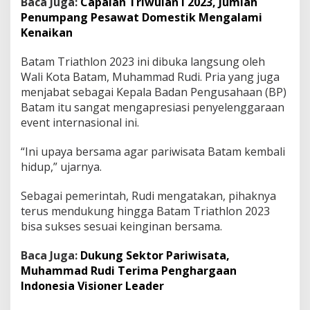
Baca Juga:
Capaian Triwulan I 2023, Jumlah
t
Penumpang Pesawat Domestik Mengalami
k
Kenaikan
a
n
P
Batam Triathlon 2023 ini dibuka langsung oleh
a
Wali Kota Batam, Muhammad Rudi. Pria yang juga
r
menjabat sebagai Kepala Badan Pengusahaan (BP)
i
Batam itu sangat mengapresiasi penyelenggaraan
w
event internasional ini.
i
s
a
“Ini upaya bersama agar pariwisata Batam kembali
t
hidup,” ujarnya.
a
Sebagai pemerintah, Rudi mengatakan, pihaknya
terus mendukung hingga Batam Triathlon 2023
bisa sukses sesuai keinginan bersama.
Baca Juga:
Dukung Sektor Pariwisata,
Muhammad Rudi Terima Penghargaan
Indonesia Visioner Leader