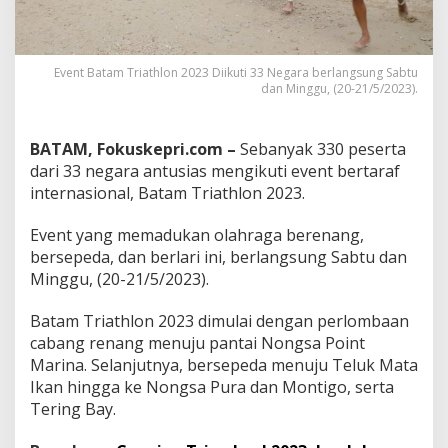
i
k
u
t
Event Batam Triathlon 2023 Diikuti 33 Negara berlangsung Sabtu
i
dan Minggu, (20-21/5/2023).
3
3
N
BATAM, Fokuskepri.com –
Sebanyak 330 peserta
e
dari 33 negara antusias mengikuti event bertaraf
g
internasional, Batam Triathlon 2023.
a
r
a
Event yang memadukan olahraga berenang,
,
bersepeda, dan berlari ini, berlangsung Sabtu dan
R
Minggu, (20-21/5/2023).
u
d
i
Batam Triathlon 2023 dimulai dengan perlombaan
:
cabang renang menuju pantai Nongsa Point
B
Marina. Selanjutnya, bersepeda menuju Teluk Mata
a
Ikan hingga ke Nongsa Pura dan Montigo, serta
n
Tering Bay.
g
k
i