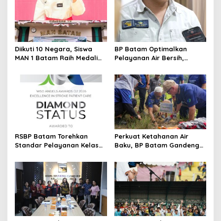
p
o
s
Diikuti 10 Negara, Siswa
BP Batam Optimalkan
MAN 1 Batam Raih Medali
Pelayanan Air Bersih,
Emas di Kejuaraan
Masyarakat Diimbau
Taekwondo Internasional
Gunakan Air Secara Bijak
Singapura
RSBP Batam Torehkan
Perkuat Ketahanan Air
Standar Pelayanan Kelas
Baku, BP Batam Gandeng
Dunia, Raih Diamond Status
Mc Dermott Tanam 400
dari WSO
Bambu Betung di
Bendungan Sei Nongsa