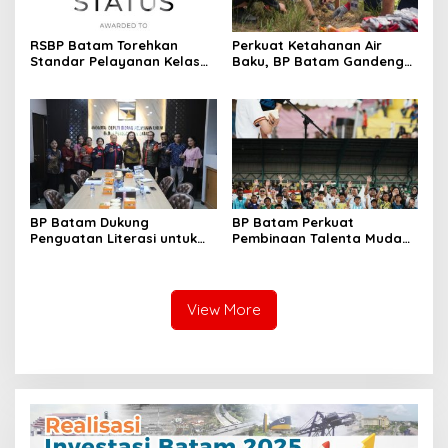
RSBP Batam Torehkan
Perkuat Ketahanan Air
Standar Pelayanan Kelas
Baku, BP Batam Gandeng
Dunia, Raih Diamond Status
Mc Dermott Tanam 400
dari WSO
Bambu Betung di
Bendungan Sei Nongsa
BP Batam Dukung
BP Batam Perkuat
Penguatan Literasi untuk
Pembinaan Talenta Muda
Membangun Karakter dan
Lewat Batam Prime
Kebhinekaan Bagi Generasi
International Grassroot
Masa Depan
Football Festival 2026
View More