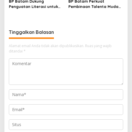
BP Batam Dukung
BP Batam Perkuat
Penguatan Literasi untuk
Pembinaan Talenta Muda
Membangun Karakter dan
Lewat Batam Prime
Kebhinekaan Bagi Generasi
International Grassroot
Masa Depan
Football Festival 2026
Tinggalkan Balasan
Alamat email Anda tidak akan dipublikasikan.
Ruas yang wajib
ditandai
*