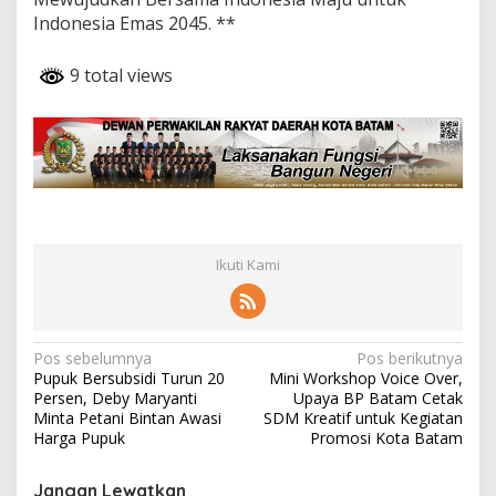
Indonesia Emas 2045. **
9 total views
Ikuti Kami
N
Pos sebelumnya
Pos berikutnya
Pupuk Bersubsidi Turun 20
Mini Workshop Voice Over,
a
Persen, Deby Maryanti
Upaya BP Batam Cetak
v
Minta Petani Bintan Awasi
SDM Kreatif untuk Kegiatan
Harga Pupuk
Promosi Kota Batam
i
g
Jangan Lewatkan