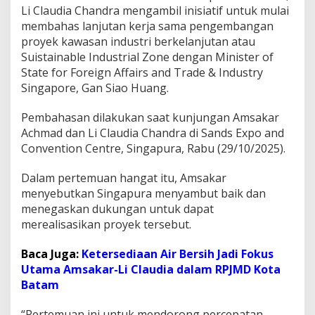
K
Li Claudia Chandra mengambil inisiatif untuk mulai
e
membahas lanjutan kerja sama pengembangan
l
proyek kawasan industri berkelanjutan atau
a
Suistainable Industrial Zone dengan Minister of
n
State for Foreign Affairs and Trade & Industry
j
u
Singapore, Gan Siao Huang.
t
a
Pembahasan dilakukan saat kunjungan Amsakar
n
Achmad dan Li Claudia Chandra di Sands Expo and
K
Convention Centre, Singapura, Rabu (29/10/2025).
e
r
j
Dalam pertemuan hangat itu, Amsakar
a
menyebutkan Singapura menyambut baik dan
S
menegaskan dukungan untuk dapat
a
merealisasikan proyek tersebut.
m
a
K
Baca Juga:
Ketersediaan Air Bersih Jadi Fokus
a
Utama Amsakar-Li Claudia dalam RPJMD Kota
w
Batam
a
s
a
“Pertemuan ini untuk mendorong percepatan