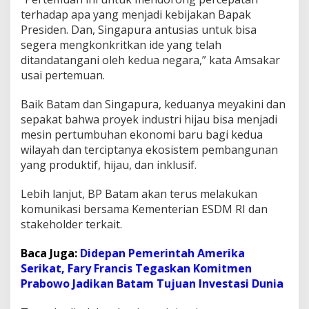
n
terhadap apa yang menjadi kebijakan Bapak
I
Presiden. Dan, Singapura antusias untuk bisa
n
segera mengkonkritkan ide yang telah
d
ditandatangani oleh kedua negara,” kata Amsakar
u
s
usai pertemuan.
t
r
Baik Batam dan Singapura, keduanya meyakini dan
i
sepakat bahwa proyek industri hijau bisa menjadi
B
mesin pertumbuhan ekonomi baru bagi kedua
e
r
wilayah dan terciptanya ekosistem pembangunan
k
yang produktif, hijau, dan inklusif.
e
l
Lebih lanjut, BP Batam akan terus melakukan
a
komunikasi bersama Kementerian ESDM RI dan
n
j
stakeholder terkait.
u
t
Baca Juga:
Didepan Pemerintah Amerika
a
Serikat, Fary Francis Tegaskan Komitmen
n
Prabowo Jadikan Batam Tujuan Investasi Dunia