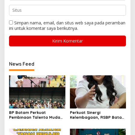
Simpan nama, email, dan situs web saya pada peramban
ini untuk komentar saya berikutnya.
News Feed
BP Batam Perkuat
Perkuat Sinergi
Pembinaan Talenta Muda
Kelembagaan, RSBP Batam
Lewat Batam Prime
dan BPOM Pastikan
International Grassroot
Pelayanan dan
Football Festival 2026
Ketersediaan Obat Aman