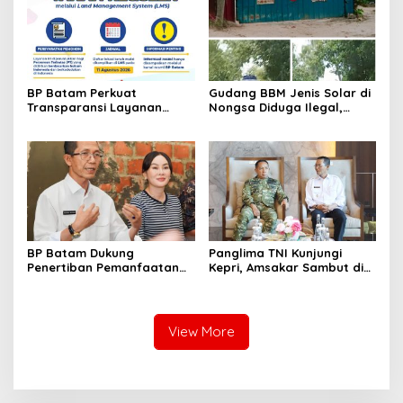
BP Batam Perkuat
Gudang BBM Jenis Solar di
Transparansi Layanan
Nongsa Diduga Ilegal,
Pertanahan, Alokasi Tanah
Diduga Menampung Solar
Reguler Segera Hadir
Kencingan Kapal
Melalui LMS
BP Batam Dukung
Panglima TNI Kunjungi
Penertiban Pemanfaatan
Kepri, Amsakar Sambut di
Ruang Laut Sesuai
Batam Sebelum Bertolak
Ketentuan Peraturan
ke Lingga
Perundang-undangan
View More