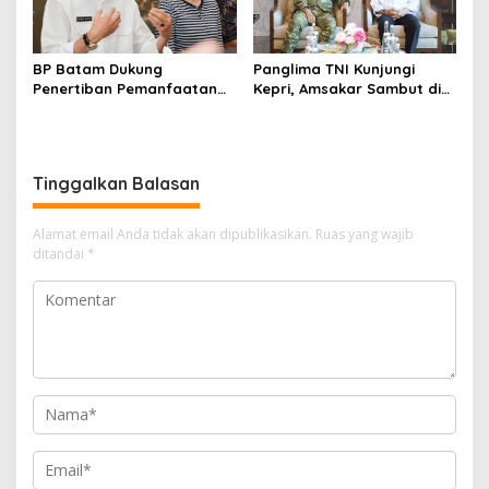
BP Batam Dukung
Panglima TNI Kunjungi
Penertiban Pemanfaatan
Kepri, Amsakar Sambut di
Ruang Laut Sesuai
Batam Sebelum Bertolak
Ketentuan Peraturan
ke Lingga
Perundang-undangan
Tinggalkan Balasan
Alamat email Anda tidak akan dipublikasikan.
Ruas yang wajib
ditandai
*