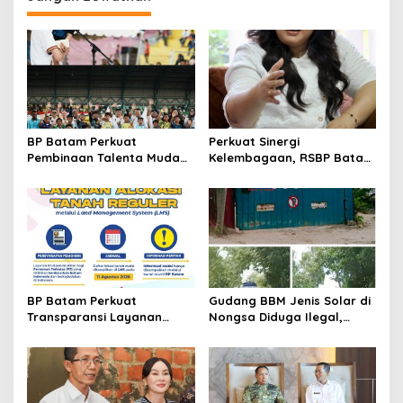
a
s
i
p
o
s
BP Batam Perkuat
Perkuat Sinergi
Pembinaan Talenta Muda
Kelembagaan, RSBP Batam
Lewat Batam Prime
dan BPOM Pastikan
International Grassroot
Pelayanan dan
Football Festival 2026
Ketersediaan Obat Aman
BP Batam Perkuat
Gudang BBM Jenis Solar di
Transparansi Layanan
Nongsa Diduga Ilegal,
Pertanahan, Alokasi Tanah
Diduga Menampung Solar
Reguler Segera Hadir
Kencingan Kapal
Melalui LMS