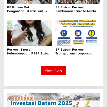
BP Batam Dukung
BP Batam Perkuat
Penguatan Literasi untuk
Pembinaan Talenta Muda
Membangun Karakter dan
Lewat Batam Prime
Kebhinekaan Bagi Generasi
International Grassroot
Masa Depan
Football Festival 2026
Perkuat Sinergi
BP Batam Perkuat
Kelembagaan, RSBP Batam
Transparansi Layanan
dan BPOM Pastikan
Pertanahan, Alokasi Tanah
Pelayanan dan
Reguler Segera Hadir
Ketersediaan Obat Aman
Melalui LMS
View More