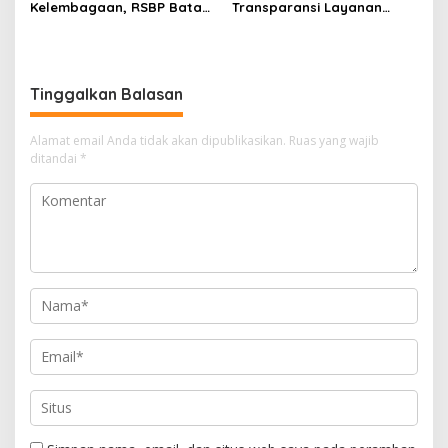
Kelembagaan, RSBP Batam
Transparansi Layanan
dan BPOM Pastikan
Pertanahan, Alokasi Tanah
Pelayanan dan
Reguler Segera Hadir
Ketersediaan Obat Aman
Melalui LMS
Tinggalkan Balasan
Alamat email Anda tidak akan dipublikasikan.
Ruas yang wajib
ditandai
*