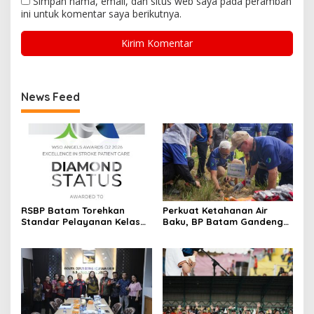
Simpan nama, email, dan situs web saya pada peramban
ini untuk komentar saya berikutnya.
News Feed
RSBP Batam Torehkan
Perkuat Ketahanan Air
Standar Pelayanan Kelas
Baku, BP Batam Gandeng
Dunia, Raih Diamond Status
Mc Dermott Tanam 400
dari WSO
Bambu Betung di
Bendungan Sei Nongsa