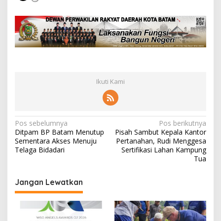
Ikuti Kami
N
Pos sebelumnya
Pos berikutnya
Ditpam BP Batam Menutup
Pisah Sambut Kepala Kantor
a
Sementara Akses Menuju
Pertanahan, Rudi Menggesa
v
Telaga Bidadari
Sertifikasi Lahan Kampung
Tua
i
g
Jangan Lewatkan
a
s