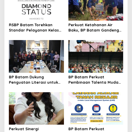
i
p
o
s
RSBP Batam Torehkan
Perkuat Ketahanan Air
Standar Pelayanan Kelas
Baku, BP Batam Gandeng
Dunia, Raih Diamond Status
Mc Dermott Tanam 400
dari WSO
Bambu Betung di
Bendungan Sei Nongsa
BP Batam Dukung
BP Batam Perkuat
Penguatan Literasi untuk
Pembinaan Talenta Muda
Membangun Karakter dan
Lewat Batam Prime
Kebhinekaan Bagi Generasi
International Grassroot
Masa Depan
Football Festival 2026
Perkuat Sinergi
BP Batam Perkuat