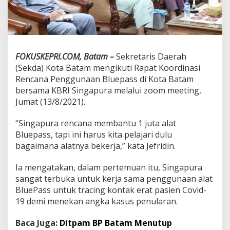
n
g
g
u
n
a
FOKUSKEPRI.COM, Batam –
Sekretaris Daerah
a
(Sekda) Kota Batam mengikuti Rapat Koordinasi
n
Rencana Penggunaan Bluepass di Kota Batam
B
bersama KBRI Singapura melalui zoom meeting,
l
u
Jumat (13/8/2021).
e
p
“Singapura rencana membantu 1 juta alat
a
Bluepass, tapi ini harus kita pelajari dulu
s
bagaimana alatnya bekerja,” kata Jefridin.
s
Ia mengatakan, dalam pertemuan itu, Singapura
sangat terbuka untuk kerja sama penggunaan alat
BluePass untuk tracing kontak erat pasien Covid-
19 demi menekan angka kasus penularan.
Baca Juga:
Ditpam BP Batam Menutup