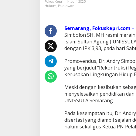
Fokus Kepri
14 Juni 2025
l
Hukum
,
Pelalawan
a
l
a
w
Semarang, Fokuskepri.com –
a
Simbolon SH, MH resmi meraih 
n
Islam Sultan Agung ( UNISSUL
A
dengan IPK 3,93, pada hari Sabt
n
d
r
Promovendus, Dr. Andry Simbo
y
yang berjudul “Rekontruksi R
S
Kerusakan Lingkungan Hidup Be
i
m
Meski dengan kesibukan sebagai
b
o
menyelesaikan pendidikan dan
l
UNISSULA Semarang.
o
n
Pada kesempatan itu, Dr. And
R
disertasi yang diambil sejalan
a
i
hakim sekaligus Ketua PN Pela
h