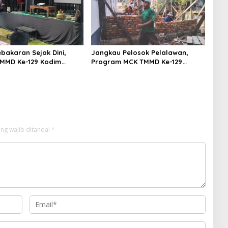
bakaran Sejak Dini,
Jangkau Pelosok Pelalawan,
MMD Ke-129 Kodim
Program MCK TMMD Ke-129
 Gelar Penyuluhan di
Kodim 0313/KPR Merambah Desa
n Terap
Kuala Panduk
ng wajib ditandai
*