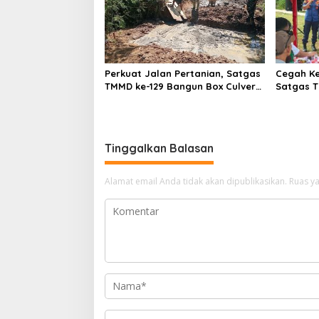
Perkuat Jalan Pertanian, Satgas
Cegah Ke
TMMD ke-129 Bangun Box Culvert
Satgas T
Bersama Warga
0313/KPR
Pangkala
Tinggalkan Balasan
Alamat email Anda tidak akan dipublikasikan.
Ruas ya