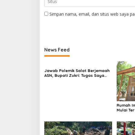
Simpan nama, email, dan situs web saya pa
News Feed
Jawab Polemik Salat Berjemaah
ASN, Bupati Zukri: Tugas Saya
Mengajak Beribadah, Bukan
Memaksa
Rumah I
Mulai Te
TMMD ke-
Tembus 5