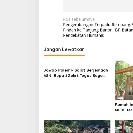
N
Pos sebelumnya
Pengembangan Terpadu Rempang: 
a
Pindah ke Tanjung Banon, BP Bata
v
Pendekatan Humanis
i
Jangan Lewatkan
g
a
s
Jawab Polemik Salat Berjemaah
ASN, Bupati Zukri: Tugas Saya
i
Mengajak Beribadah, Bukan
p
Memaksa
o
s
Rumah I
Mulai Te
TMMD ke-
Tembus 5