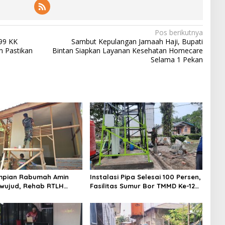
Pos berikutnya
99 KK
Sambut Kepulangan Jamaah Haji, Bupati
m Pastikan
Bintan Siapkan Layanan Kesehatan Homecare
Selama 1 Pekan
mpian Rabumah Amin
Instalasi Pipa Selesai 100 Persen,
rwujud, Rehab RTLH
Fasilitas Sumur Bor TMMD Ke-129
129 Kodim 0102/Pidie
Kodim 0313/KPR Masuki Tahap
1 Persen
Finis