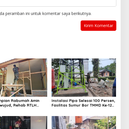
da peramban ini untuk komentar saya berikutnya.
mpian Rabumah Amin
Instalasi Pipa Selesai 100 Persen,
rwujud, Rehab RTLH
Fasilitas Sumur Bor TMMD Ke-129
129 Kodim 0102/Pidie
Kodim 0313/KPR Masuki Tahap
1 Persen
Finis