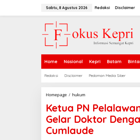
L
e
Sabtu, 8 Agustus 2026
Redaksi
Disclaimer
w
a
t
i
k
e
k
o
n
Home
Nasional
Kepri
Batam
Binta
t
e
n
Redaksi
Disclaimer
Pedoman Media Siber
Homepage
/
hukum
K
e
Ketua PN Pelalawa
t
u
Gelar Doktor Deng
a
P
Cumlaude
N
P
e