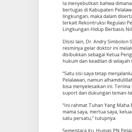
G
Ia menyebutkan bahwa dimana h
e
bertugas di Kabupaten Pelala
l
lingkungan, maka dalam disert
a
r
terkait Rekontruksi Regulasi
D
Lingkungan Hidup Berbasis Nila
o
k
Disisi lain, Dr. Andry Simbol
t
resminya gelar doktor ini melal
o
r
disibukkan sebagai Ketua Pen
D
hukum dan keadilan di wilayah 
e
n
“Satu sisi saya tetap menjalan
g
Pelalawan, namun alhamdulilla
a
n
bisa menyelesaikan ini. Terima
P
suport dan dukungan teman-te
r
e
“Ini rahmat Tuhan Yang Maha E
d
mama saya, mertua saya, kelua
i
k
satu persatu,” tutupnya.
a
t
Sementara itu, Humas PN Pela