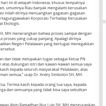
ari ini di wilayah Indonesia, khusus tempatnya
wan, umumnya Riau banyak mengalami kerusakan
asi inilah dirinya menuangkan gagasan-gagasan
 Pertagungjawaban Korporasi Terhadap Kerusakan
i Ekologis.
on SH, MH menerangkan bahwa proses sampai dengan
ui proses yang cukup panjang. Apalagi dirinya
gadilan Negeri Pelalawan yang bertugas menegakkan
tersebut.
kan dan tidak melupakan tugas sebagai Ketua PN
h atas dukungan istri dan kawan-kawan semua saya
 kasih kepada seluruh masyarakat Pelalawan, atas
man semua,” ucap Dr. Andry Simbolon SH, MH.
sa. Terima kasih kepada orang tua saya, kepada
rga dan semuanya yang tidak bisa saya sebutkan
lawan Alvin Ramadhan Nur Luis SH, MH mengucapkan