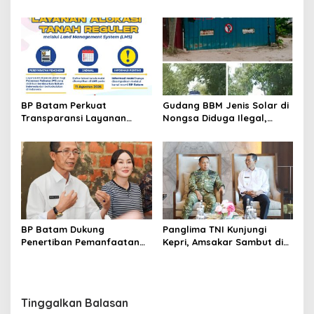
Lewat Batam Prime
dan BPOM Pastikan
International Grassroot
Pelayanan dan
Football Festival 2026
Ketersediaan Obat Aman
BP Batam Perkuat
Gudang BBM Jenis Solar di
Transparansi Layanan
Nongsa Diduga Ilegal,
Pertanahan, Alokasi Tanah
Diduga Menampung Solar
Reguler Segera Hadir
Kencingan Kapal
Melalui LMS
BP Batam Dukung
Panglima TNI Kunjungi
Penertiban Pemanfaatan
Kepri, Amsakar Sambut di
Ruang Laut Sesuai
Batam Sebelum Bertolak
Ketentuan Peraturan
ke Lingga
Perundang-undangan
Tinggalkan Balasan