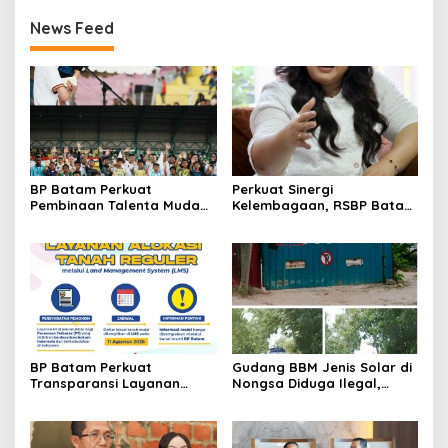
News Feed
BP Batam Perkuat
Perkuat Sinergi
Pembinaan Talenta Muda
Kelembagaan, RSBP Batam
Lewat Batam Prime
dan BPOM Pastikan
International Grassroot
Pelayanan dan
Football Festival 2026
Ketersediaan Obat Aman
BP Batam Perkuat
Gudang BBM Jenis Solar di
Transparansi Layanan
Nongsa Diduga Ilegal,
Pertanahan, Alokasi Tanah
Diduga Menampung Solar
Reguler Segera Hadir
Kencingan Kapal
Melalui LMS