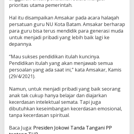
k
prioritas utama pemerintah.
a
n
Hal itu disampaikan Amsakar pada acara halaqah
H
persatuan guru NU Kota Batam. Amsakar berharap
a
para guru bisa terus mendidik para generasi muda
n
y
untuk menjadi pribadi yang lebih baik lagi ke
a
depannya.
I
n
“Mau sukses pendidikan itulah kuncinya.
t
Pendidikan itulah yang akan menjawab semua
e
l
persoalan yang ada saat ini,” kata Amsakar, Kamis
e
(29/4/2021).
k
t
Namun, untuk menjadi pribadi yang baik seorang
u
anak tak cukup hanya belajar dan diajarkan
a
l
kecerdasan intelektual semata. Tapi juga
,
dibutuhkan keseimbangan kecerdasan emosional,
T
tanpa kecerdasan spiritual.
a
p
Baca Juga:
Presiden Jokowi Tanda Tangani PP
i
J