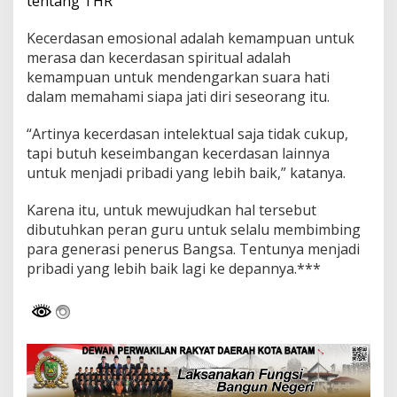
tentang THR
u
g
Kecerdasan emosional adalah kemampuan untuk
a
merasa dan kecerdasan spiritual adalah
P
kemampuan untuk mendengarkan suara hati
e
r
dalam memahami siapa jati diri seseorang itu.
l
u
“Artinya kecerdasan intelektual saja tidak cukup,
K
tapi butuh keseimbangan kecerdasan lainnya
e
untuk menjadi pribadi yang lebih baik,” katanya.
s
e
i
Karena itu, untuk mewujudkan hal tersebut
m
dibutuhkan peran guru untuk selalu membimbing
b
para generasi penerus Bangsa. Tentunya menjadi
a
pribadi yang lebih baik lagi ke depannya.***
n
g
a
n
E
m
o
s
i