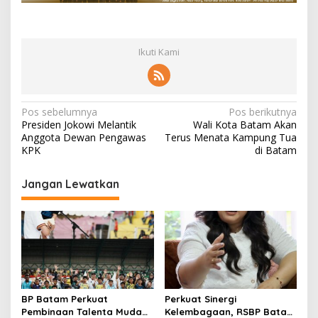
o
n
a
l
Ikuti Kami
d
a
n
S
N
Pos sebelumnya
Pos berikutnya
p
Presiden Jokowi Melantik
Wali Kota Batam Akan
r
a
Anggota Dewan Pengawas
Terus Menata Kampung Tua
i
v
KPK
di Batam
t
u
i
a
Jangan Lewatkan
g
l
a
s
i
p
o
BP Batam Perkuat
Perkuat Sinergi
s
Pembinaan Talenta Muda
Kelembagaan, RSBP Batam