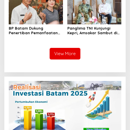
BP Batam Dukung
Panglima TNI Kunjungi
Penertiban Pemanfaatan
Kepri, Amsakar Sambut di
Ruang Laut Sesuai
Batam Sebelum Bertolak
Ketentuan Peraturan
ke Lingga
Perundang-undangan
View More