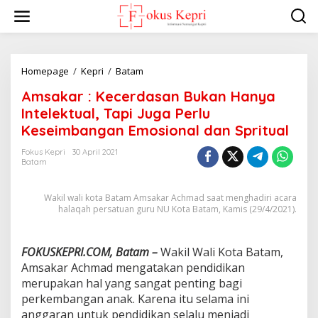
L
e
w
a
t
i
Homepage
/
Kepri
/
Batam
A
k
m
Amsakar : Kecerdasan Bukan Hanya
e
s
k
a
Intelektual, Tapi Juga Perlu
o
k
Keseimbangan Emosional dan Spritual
n
a
t
r
Fokus Kepri
30 April 2021
e
:
Batam
n
K
e
Wakil wali kota Batam Amsakar Achmad saat menghadiri acara
c
halaqah persatuan guru NU Kota Batam, Kamis (29/4/2021).
e
r
d
a
FOKUSKEPRI.COM, Batam –
Wakil Wali Kota Batam,
s
Amsakar Achmad mengatakan pendidikan
a
merupakan hal yang sangat penting bagi
n
perkembangan anak. Karena itu selama ini
B
anggaran untuk pendidikan selalu menjadi
u