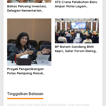
STS Crane Pelabuhan Batu
Ampar Mulai Layani
Bahas Peluang Investasi,
Kegiatan Bongkar Muat
Delegasi Kementerian
Ekonomi Taiwan Kunjungi BP
Batam
BP Batam Gandeng BNN
Kepri, Gelar Forum Dialog
dan Penyuluhan Bahaya
Narkoba
Proyek Pengembangan
Pulau Rempang Masuk
Daftar Program Strategis
Nasional
Tinggalkan Balasan
Alamat email Anda tidak akan dipublikasikan.
Ruas yang wajib