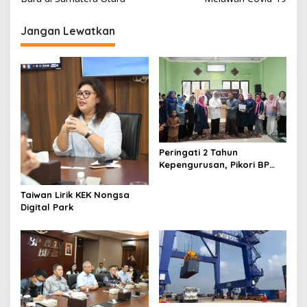
v
i
Jangan Lewatkan
g
a
s
i
p
o
s
Peringati 2 Tahun
Kepengurusan, Pikori BP
Batam Salurkan Santunan
dan Kunjungi Destinasi
Taiwan Lirik KEK Nongsa
Wisata
Digital Park