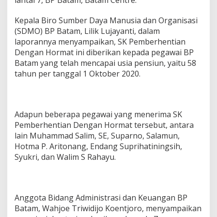
r
a
Kepala Biro Sumber Daya Manusia dan Organisasi
h
(SDMO) BP Batam, Lilik Lujayanti, dalam
k
laporannya menyampaikan, SK Pemberhentian
a
n
Dengan Hormat ini diberikan kepada pegawai BP
7
Batam yang telah mencapai usia pensiun, yaitu 58
S
tahun per tanggal 1 Oktober 2020.
K
P
e
n
s
Adapun beberapa pegawai yang menerima SK
i
Pemberhentian Dengan Hormat tersebut, antara
u
lain Muhammad Salim, SE, Suparno, Salamun,
n
Hotma P. Aritonang, Endang Suprihatiningsih,
P
e
Syukri, dan Walim S Rahayu.
g
a
w
a
Anggota Bidang Administrasi dan Keuangan BP
i
Batam, Wahjoe Triwidijo Koentjoro, menyampaikan
B
P