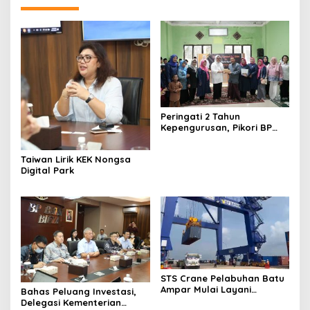
Peringati 2 Tahun
Kepengurusan, Pikori BP
Batam Salurkan Santunan
dan Kunjungi Destinasi
Taiwan Lirik KEK Nongsa
Wisata
Digital Park
STS Crane Pelabuhan Batu
Ampar Mulai Layani
Bahas Peluang Investasi,
Kegiatan Bongkar Muat
Delegasi Kementerian