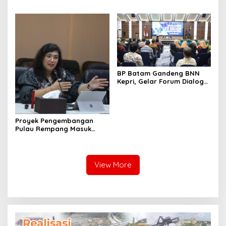
Ekonomi Taiwan Kunjungi BP
Batam
BP Batam Gandeng BNN
Kepri, Gelar Forum Dialog
dan Penyuluhan Bahaya
Narkoba
Proyek Pengembangan
Pulau Rempang Masuk
Daftar Program Strategis
Nasional
View More