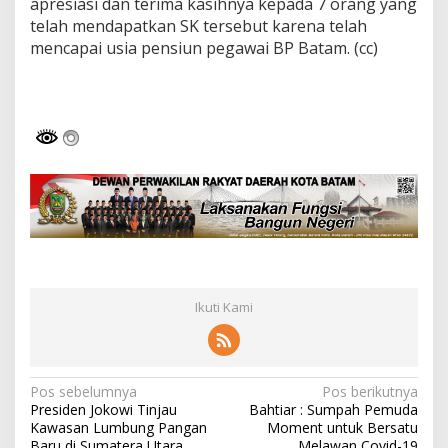
apresiasi dan terima kasihnya kepada 7 orang yang
B
telah mendapatkan SK tersebut karena telah
a
mencapai usia pensiun pegawai BP Batam. (cc)
t
a
m
Ikuti Kami
N
Pos sebelumnya
Pos berikutnya
Presiden Jokowi Tinjau
Bahtiar : Sumpah Pemuda
a
Kawasan Lumbung Pangan
Moment untuk Bersatu
Baru di Sumatera Utara
Melawan Covid-19