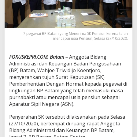
t
r
a
s
i
d
7 pegawai BP Batam yang Menerima SK Pensiun kerena telah
a
mencapai usia Pensiun, Selasa (27/10/2020.
n
K
e
FOKUSKEPRI.COM, Batam –
Anggota Bidang
u
Administrasi dan Keuangan Badan Pengusahaan
a
(BP) Batam, Wahjoe Triwidijo Koentjoro,
n
g
menyerahkan tujuh Surat Keputusan (SK)
a
Pemberhentian Dengan Hormat kepada pegawai di
n
lingkungan BP Batam yang telah memasuki masa
B
purnabakti atau mencapai usia pensiun sebagai
P
B
Aparatur Sipil Negara (ASN).
a
t
Penyerahan SK tersebut dilaksanakan pada Selasa
a
(27/10/2020), bertempat di ruang rapat Anggota
m
Bidang Administrasi dan Keuangan BP Batam,
S
e
lantai 7, BP Batam, Batam Centre.